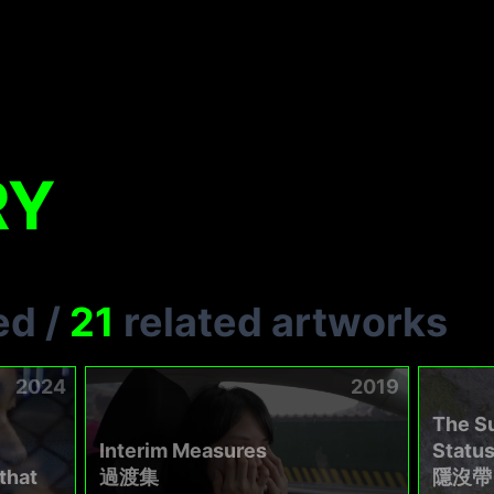
RY
ed
/
21
related artworks
2024
2019
The S
Interim Measures
Statu
that
過渡集
隱沒帶