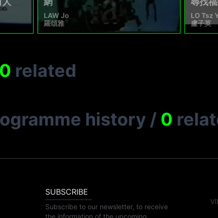
有人
網
尋找福
LAW Jo
LO Tsz 
羅頌雅
盧子英
0
related
rogramme history
/
0
rela
SUBSCRIBE
VI
Subscribe to our newsletter, to receive
the information of the upcoming