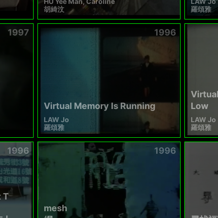
HU Yee Man, Caroline
LAW Jo
胡綺汶
羅頌雅
1997
1996
Virtua
Virtual Memory Is Running
Low
LAW Jo
LAW Jo
羅頌雅
羅頌雅
1996
1996
t T
mesh