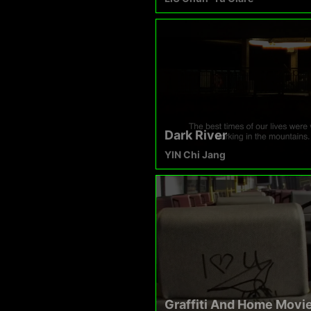
Dark River
YIN Chi Jang
Graffiti And Home Movi