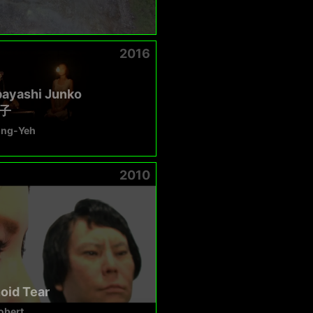
2016
ayashi Junko
子
ing-Yeh
2010
oid Tear
obert