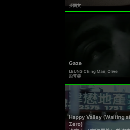
張國文
Gaze
LEUNG Ching Man, Olive
梁菁雯
Happy Valley (Waiting a
Zero)