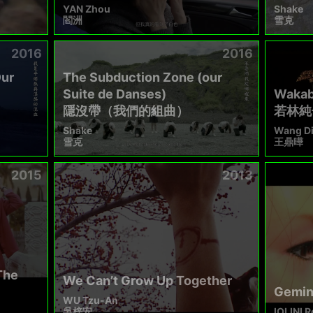
YAN Zhou
Shake
閻洲
雪克
2016
2016
Our
The Subduction Zone (our
Suite de Danses)
Wakab
隱沒帶（我們的組曲）
若林純
Shake
Wang D
雪克
王鼎曄
2015
2013
The
We Can’t Grow Up Together
Gemin
WU Tzu-An
吳梓安
IOLINI R