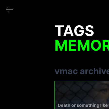
TAGS
MEMO
vmac archiv
Death or something like 