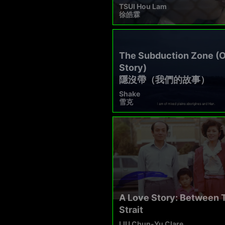
TSUI Hou Lam
徐皓霖
The Subduction Zone (
Story)
隱沒帶（我們的故事）
Shake
雪克
A Love Story: Between 
Strait
LIU Chun-Yu Clare