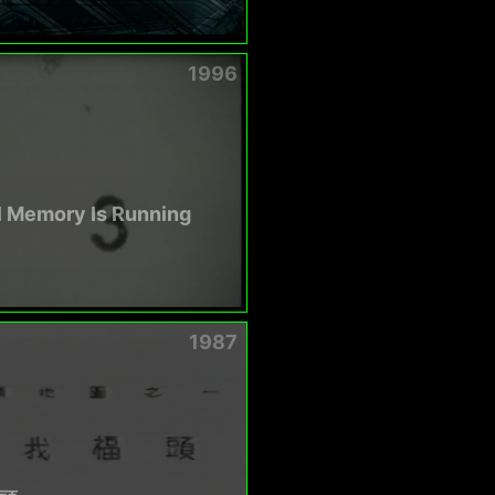
1996
l Memory Is Running
1987