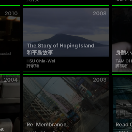
2010
2008
The Story of Hoping Island
和平島故事
身體小
HSU Chia-Wei
TAM Oi
許家維
譚靄君
2004
2003
Re: Membrance
Read 
es