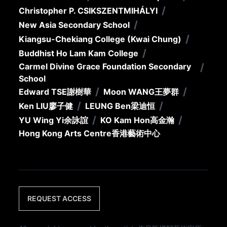
/
Christopher P. CSIKSZENTMIHÁLYI
/
New Asia Secondary School
/
Kiangsu-Chekiang College (Kwai Chung)
/
Buddhist Ho Lam Kam College
Carmel Divine Grace Foundation Secondary
/
School
/
/
Edward TSE
謝樹華
Moon WANG
王夢群
/
/
Ken LIU
廖子健
LEUNG Ben
梁迪恒
/
/
YU Wing Yi
余詠誼
KO Kam Hon
高金瀚
Hong Kong Arts Centre
香港藝術中心
REQUEST ACCESS