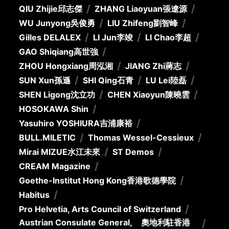
/
/
QIU Zhijie
邱志傑
ZHANG Liaoyuan
張遼源
/
/
WU Junyong
吳俊勇
LIU Zhifeng
劉智峰
/
/
/
Gilles DELALEX
LI Jun
李竣
LI Chao
李超
/
GAO Shiqiang
高世強
/
/
ZHOU Hongxiang
周泓湘
JIANG Zhi
蔣志
/
/
/
SUN Xun
孫遜
SHI Qing
石青
LU Lei
陸磊
/
/
SHEN Ligong
沈立功
CHEN Xiaoyun
陳曉雲
/
HOSOKAWA Shin
/
Yasuhiro YOSHIURA
吉浦康裕
/
/
BULL.MILETIC
Thomas Wessel-Cessieux
/
/
Mirai MIZUE
水江未來
ST Demos
/
CREAM Magazine
/
Goethe-Institut Hong Kong
香港歌德學院
/
Habitus
/
Pro Helvetia, Arts Council of Switzerland
Austrian Consulate General,
奧地利駐香港
/