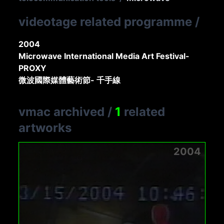
videotage related programme
/
2004
Microwave International Media Art Festival-
PROXY
微波國際媒體藝術節- 千手線
vmac archived
/
1
related
artworks
2004