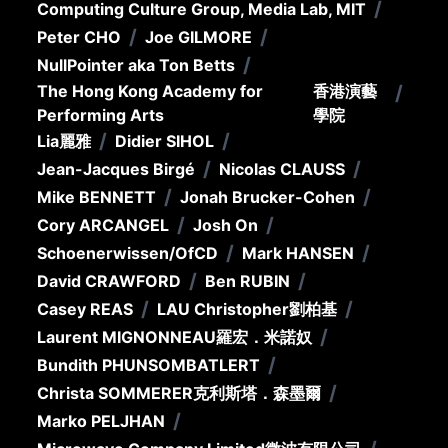
/
Computing Culture Group, Media Lab, MIT
/
/
Peter CHO
Joe GILMORE
/
NullPointer aka Ton Betts
The Hong Kong Academy for
香港演藝
/
Performing Arts
學院
/
/
Lia
麗雅
Didier SIHOL
/
/
Jean-Jacques Birgé
Nicolas CLAUSS
/
/
Mike BENNETT
Jonah Brucker-Cohen
/
/
Cory ARCANGEL
Josh On
/
/
Schoenerwissen/OfCD
Mark HANSEN
/
/
David CRAWFORD
Ben RUBIN
/
/
Casey REAS
LAU Christopher
劉柏基
/
Laurent MIGNONNEAU
羅宏．米諾奴
/
Bundith PHUNSOMBATLERT
/
Christa SOMMERER
克利斯塔．森墨爾
/
Marko PELJHAN