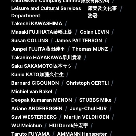
/
Microwave Company Limited
微波有限公司
Leisure and Cultural Services
康樂及文化事
/
Department
務署
/
Takeshi KAWASHIMA
/
/
Masaki FUJIHATA
藤幡正樹
Golan LEVIN
/
/
Susan COLLINS
James PATTERSON
/
/
Junpei FUJITA
藤田純平
Thomas MUNZ
/
Takahiro HAYAKAWA
早川貴泰
/
Saku SAKAMOTO
坂本サク
/
Kunio KATO
加藤久仁生
/
/
Barnard GIGOUNON
Christoph OERTLI
/
Michiel van Bakel
/
/
Deepak Kumaran MENON
STUBBS Mike
/
/
Ariane ANDEREGGEN
Jung-Chul HUR
/
/
Suvi WESTERBERG
Martijn VELDHOEN
/
/
WU Meichun
HUI Derek
許宏宇
/
/
Taruto FUYAMA
AMMANN Hanspeter