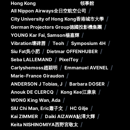
Hong Kong
領事館
/
All Nippon Airways
全日空航空公司
/
City University of Hong Kong
香港城市大學
/
German Projectors Group
德國投影機集團
/
YOUNG Kar Fai, Samson
楊嘉輝
/
/
/
Vibration
壞碑唇
Teoh
Symposium 4H
/
/
Siu Fat
吳小肥
Dietmar OFFENHUBER
/
/
Seba LALLEMAND
PixelToy
/
/
Carlyshemoss
趙穎明
Emmanuel AVENEL
/
Marie-France Giraudon
/
/
ANDERSON J Tobias, J
Barbara DOSER
/
/
Anouk DE CLERCQ
Kong Kee
江康泉
/
WONG King Wan, Ada
/
/
SIU Chi Man, Eric
蕭子文
HC Gilje
/
/
Kai ZIMMER
Daiki AIZAWA
鮎澤大輝
/
Keita NISHINOMIYA
西野宮敬太