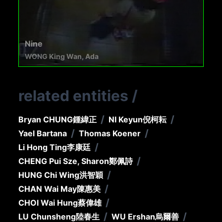
Nine
WONG King Wan, Ada
related entities
/
/
/
Bryan CHUNG
鍾緯正
NI Keyun
倪柯耘
/
/
Yael Bartana
Thomas Koener
/
Li Hong Ting
李康廷
/
CHENG Pui Sze, Sharon
鄭佩詩
/
HUNG Chi Wing
洪智穎
/
CHAN Wai May
陳惠美
/
CHOI Wai Hung
蔡偉雄
/
/
LU Chunsheng
陸春生
WU Ershan
烏爾善