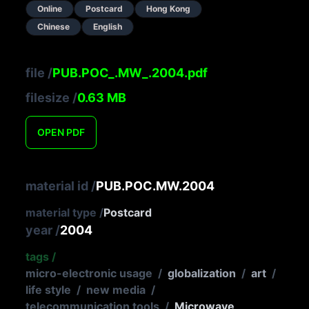
Online
Postcard
Hong Kong
Chinese
English
file
/
PUB.POC_.MW_.2004.pdf
filesize
/
0.63
MB
OPEN
PDF
material id
/
PUB.POC.MW.2004
material type
/
Postcard
year
/
2004
tags
/
micro-electronic usage
/
globalization
/
art
/
life style
/
new media
/
telecommunication tools
/
Microwave