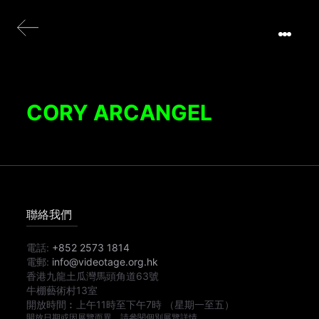
CORY ARCANGEL
聯絡我們
電話:
+852 2573 1814
電郵:
info@videotage.org.hk
香港九龍土瓜灣馬頭角道63號
牛棚藝術村13室
開放時間︰
上午11時
至
下午7時
（星期一至五）
開放日期或因展覽而異，請參閱個別展覽詳情