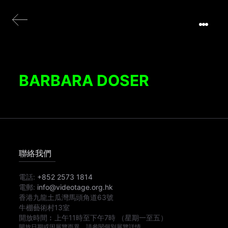
BARBARA DOSER
聯絡我們
電話:
+852 2573 1814
電郵:
info@videotage.org.hk
香港九龍土瓜灣馬頭角道63號
牛棚藝術村13室
開放時間︰
上午11時
至
下午7時
（星期一至五）
開放日期或因展覽而異，請參閱個別展覽詳情