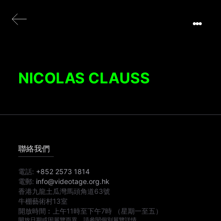
NICOLAS CLAUSS
聯絡我們
電話:
+852 2573 1814
電郵:
info@videotage.org.hk
香港九龍土瓜灣馬頭角道63號
牛棚藝術村13室
開放時間︰
上午11時
至
下午7時
（星期一至五）
開放日期或因展覽而異，請參閱個別展覽詳情