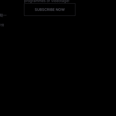
programmes of Videotage!
SUBSCRIBE NOW
期一
詳情