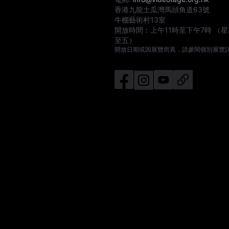
香港九龍土瓜灣馬頭角道63號
牛棚藝術村13室
開放時間︰
上午11時
至
下午7時
（星
至五）
開放日期或因展覽而異，請參閱個別展覽