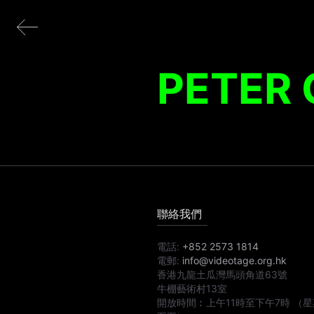
PETER
聯絡我們
電話:
+852 2573 1814
電郵:
info@videotage.org.hk
香港九龍土瓜灣馬頭角道63號
牛棚藝術村13室
開放時間︰
上午11時
至
下午7時
（星