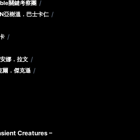
/
mble
關鍵考察團
/
AN
亞樹溫．巴士卡仁
/
卡
/
安娜．拉文
/
克爾．傑克遜
sient Creatures –