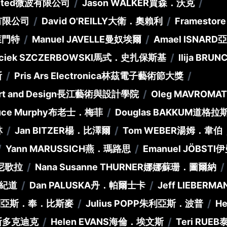
/
/
ted
微波有限公司
Jason WALKER
賈森．沃克
/
/
有限公司
David O'REILLY
大衛．奧賴利
Framestore
/
/
萊門特
Manuel JAVELLE
曼奴埃爾
Amael ISNARD
亞
/
ciek SZCZERBOWSKI
馬式．史扎保斯基
Ilija BRUN
/
/
斯
Pris Ars Electronica
林茲電子藝術節大獎
/
t and Design
長江藝術與設計學院
Oleg MAVROMAT
/
uce Murphy
布老士．梅菲
Douglas BAKKUM
道格拉
/
/
林
Jan BITZER
楊．比澤爾
Tom WEBER
湯姆．韋伯
/
/
Yann MARUSSICH
燕．瑪路思
Emanuel JÖBSTI
伊
/
/
尼歌拉
Nana Susanne THURNER
娜娜蘇珊．圖爾納
/
/
紀道
Dan PALUSKA
丹．帕爾士卡
Jeff LIEBERMA
/
/
利亞斯．奉．比斯麥
Julius POPP
朱利亞斯．波普
He
/
/
斯多克迪克
Helen EVANS
海倫．埃文斯
Teri RUEB