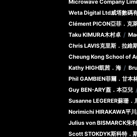
Microwave Company Limi
Weta Digital Ltd
威塔數碼
Clément PICON
亞菲．克
/
Taku KIMURA
木村卓
Ma
Chris LAVIS
克里斯．拉維
Cheung Kong School of Ar
/
Kathy HIGH
凱茜．海
Br
Phil GAMBIEN
菲爾．甘本
Guy BEN-ARY
蓋．本亞兒
Susanne LEGERER
蘇珊．
Norimichi HIRAKAWA
平川
Julius von BISMARCK
朱
Scott STOKDYK
斯科特．