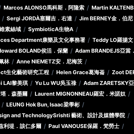
/
/
Marcos ALONSO
馬科斯．阿隆索
Martin KALTEN
/
/
Sergi JORDÀ
塞爾吉．右達
Jim BERNEY
金．伯尼
/
/
維素絲域
SymbioticA
生物A
/
vices Department
康樂及文化事務署
Teddy LO
羅揚文
/
Howard BOLAND
侯活．保蘭
Adam BRANDEJS
亞當
/
/
佩林
Anne NIEMETZ
安．尼梅茨
/
/
ect
生化藝術研究工程
Helen Grace
葛海崙
Zoot DE
/
/
i LAI
黎美琪
Yu Lu WU
吳玉祿
Adam ZARETSKY
亞
/
/
斯塔．森墨爾
Laurent MIGNONNEAU
羅宏．米諾奴
/
/
LEUNG Hok Bun, Isaac
梁學彬
/
Design and Technology
Srishti 藝術、設計及媒體學院
/
/
兹利堤．該仁多爾
Paul VANOUSE
保羅．梵勞士