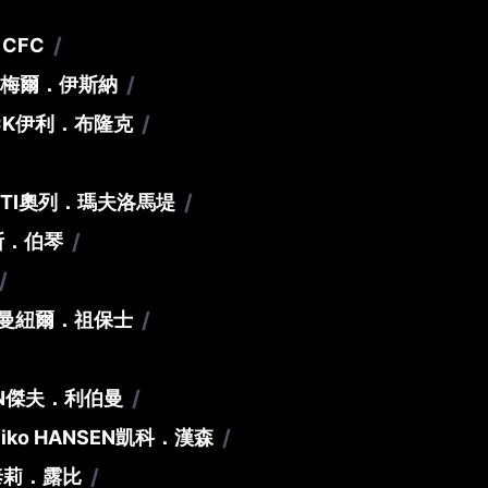
/
 CFC
/
梅爾．伊斯納
/
CK
伊利．布隆克
/
TI
奧列．瑪夫洛馬堤
/
斯．伯琴
/
/
曼紐爾．祖保士
/
N
傑夫．利伯曼
/
iko HANSEN
凱科．漢森
/
泰莉．露比