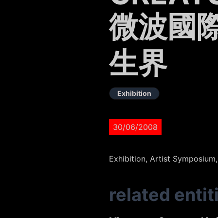
微波國際
生界
Exhibition
30/06/2008
Exhibition, Artist Symposium
related entit