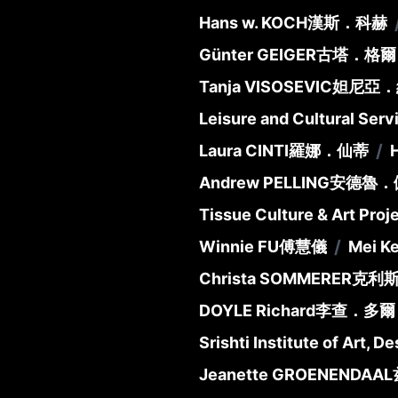
Hans w. KOCH
漢斯．科赫
Günter GEIGER
古塔．格爾
Tanja VISOSEVIC
妲尼亞．
Leisure and Cultural Ser
/
Laura CINTI
羅娜．仙蒂
Andrew PELLING
安德魯．
Tissue Culture & Art Proj
/
Winnie FU
傅慧儀
Mei Ke
Christa SOMMERER
克利
DOYLE Richard
李查．多爾
Srishti Institute of Art, 
Jeanette GROENENDAAL