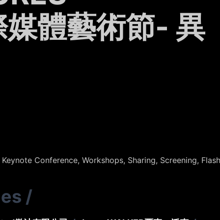
媒體藝術節- 異
, Keynote Conference, Workshops, Sharing, Screening, Flas
ies
/