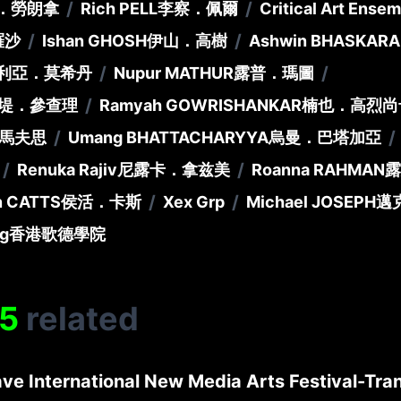
/
/
．勞朗拿
Rich PELL
李察．佩爾
Critical Art Ense
/
/
羅沙
Ishan GHOSH
伊山．高樹
Ashwin BHASKAR
/
/
利亞．莫希丹
Nupur MATHUR
露普．瑪圖
/
堤．參查理
Ramyah GOWRISHANKAR
楠也．高烈尚
/
/
馬夫思
Umang BHATTACHARYYA
烏曼．巴塔加亞
/
/
Renuka Rajiv
尼露卡．拿兹美
Roanna RAHMAN
露
/
/
n CATTS
侯活．卡斯
Xex Grp
Michael JOSEPH
邁
ng
香港歌德學院
5
related
ve International New Media Arts Festival-Tran