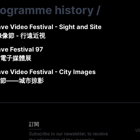
rogramme history
/
e Video Festival - Sight and Site
錄像節 - 行遠近視
ve Festival 97
電子媒體展
ve Video Festival - City Images
節——城市掠影
訂閱
VI
Subscribe to our newsletter, to receive
the information of the upcoming