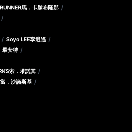
/
BRUNNER
馬．卡滕布隆那
/
/
/
Soyo LEE
李逍遙
/
．畢安特
/
RKS
索．堆諾其
/
當．沙諾斯基