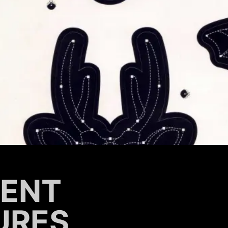
IENT
URES