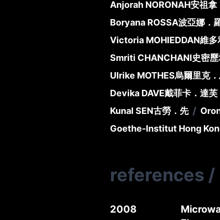
Anjorah NORONAH
安祖拿
Boryana ROSSA
波亞娜．
Victoria MOHIEDDAN
維多
Smriti CHANCHANI
史密歷
Ulrike MOTHES
烏爾里克．
Devika DAVE
戴菲卡．達芙
/
Kunal SEN
古勞．先
Oro
Goethe-Institut Hong Ko
references
/
2008
Microwa