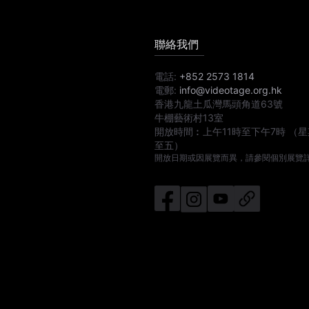
聯絡我們
電話:
+852 2573 1814
電郵:
info@videotage.org.hk
香港九龍土瓜灣馬頭角道63號
牛棚藝術村13室
開放時間︰
上午11時
至
下午7時
（星
至五）
開放日期或因展覽而異，請參閱個別展覽