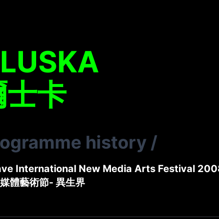
ALUSKA
爾士卡
rogramme history
/
ve International New Media Arts Festival 200
媒體藝術節- 異生界