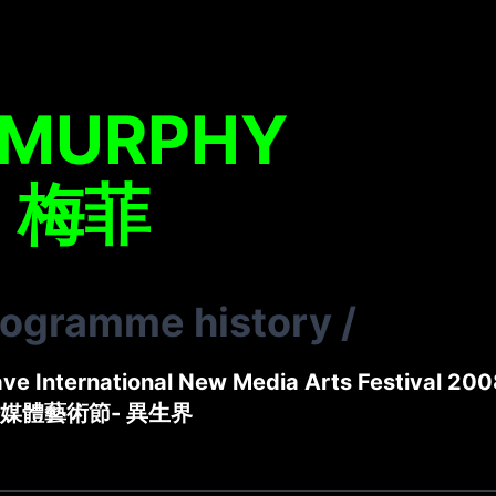
 MURPHY
．梅菲
rogramme history
/
ve International New Media Arts Festival 200
媒體藝術節- 異生界