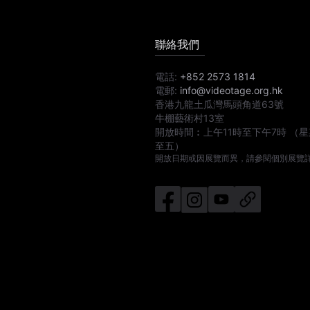
聯絡我們
電話:
+852 2573 1814
電郵:
info@videotage.org.hk
香港九龍土瓜灣馬頭角道63號
牛棚藝術村13室
開放時間︰
上午11時
至
下午7時
（星
至五）
開放日期或因展覽而異，請參閱個別展覽