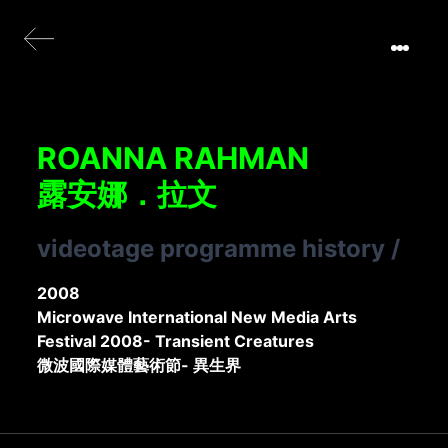
ROANNA RAHMAN
露安娜．拉文
videotage programme history
/
2008
Microwave International New Media Arts
Festival 2008- Transient Creatures
微波國際媒體藝術節- 異生界