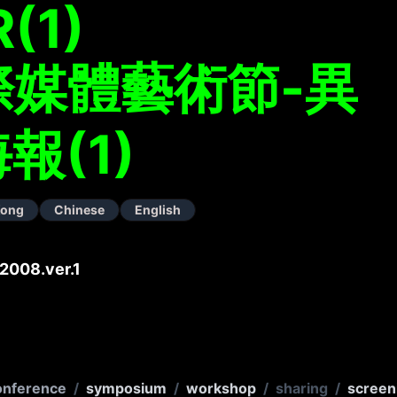
(1)
際媒體藝術節-異
海報(1)
Kong
Chinese
English
008.ver.1
onference
/
symposium
/
workshop
/
sharing
/
screen