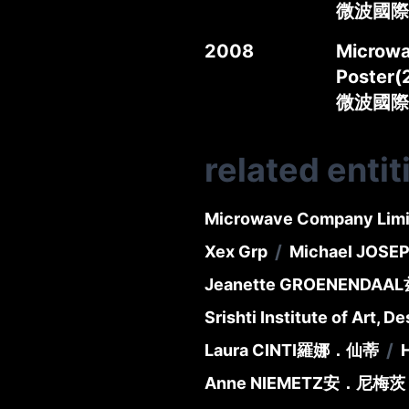
微波國際
2008
Microwa
Poster(
微波國際
related entit
Microwave Company Limi
/
Xex Grp
Michael JOSE
Jeanette GROENENDAAL
Srishti Institute of Art, 
/
Laura CINTI
羅娜．仙蒂
Anne NIEMETZ
安．尼梅茨