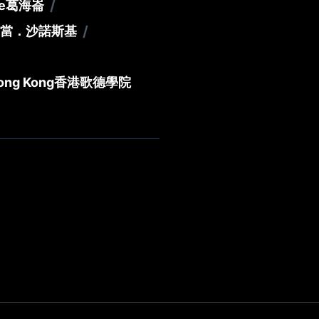
/
e
葛海崙
/
當．沙諾斯基
Hong Kong
香港歌德學院