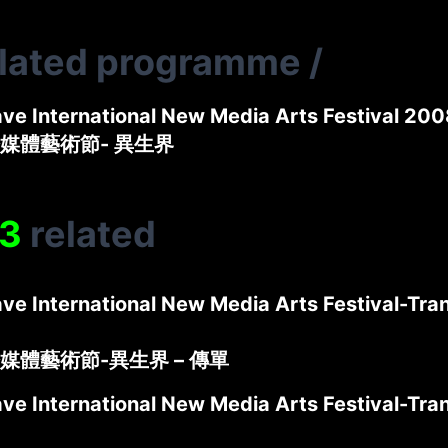
elated programme
/
ve International New Media Arts Festival 200
媒體藝術節- 異生界
3
related
ve International New Media Arts Festival-Tran
媒體藝術節-異生界 – 傳單
ve International New Media Arts Festival-Tran