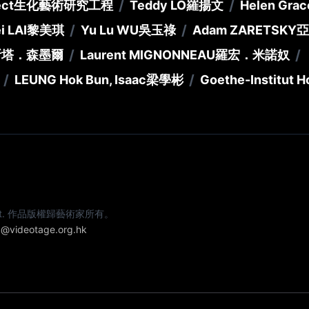
/
/
ect
生化藝術研究工程
Teddy LO
羅揚文
Helen Grac
/
/
i LAI
黎美琪
Yu Lu WU
吳玉祿
Adam ZARETSKY
亞
/
/
斯塔．森墨爾
Laurent MIGNONNEAU
羅宏．米諾奴
/
/
LEUNG Hok Bun, Isaac
梁學彬
Goethe-Institut 
e artist. 作品版權歸藝術家所有。
@videotage.org.hk