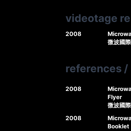
videotage r
2008
Microwa
微波國際
references
/
2008
Microwa
Flyer
微波國際
2008
Microwa
Booklet