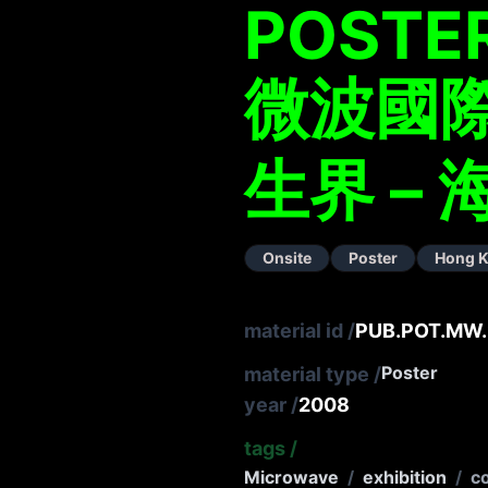
POSTER
微波國
生界 – 
Onsite
Poster
Hong 
material id
/
PUB.POT.MW.2
Poster
material type
/
year
/
2008
tags
/
Microwave
/
exhibition
/
c