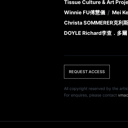
Tissue Culture & Art Proj
/
Winnie FU
傅慧儀
Mei Ke
Christa SOMMERER
克利
DOYLE Richard
李查．多爾
REQUEST ACCESS
All copyright reserved by th
For enquires, please contact
vmac