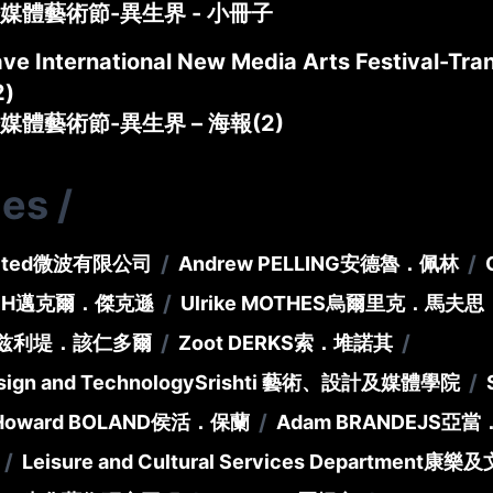
媒體藝術節-異生界 - 小冊子
ve International New Media Arts Festival-Tran
2)
媒體藝術節-異生界 – 海報(2)
ies
/
/
/
ted
微波有限公司
Andrew PELLING
安德魯．佩林
/
PH
邁克爾．傑克遜
Ulrike MOTHES
烏爾里克．馬夫思
/
/
兹利堤．該仁多爾
Zoot DERKS
索．堆諾其
/
Design and Technology
Srishti 藝術、設計及媒體學院
/
Howard BOLAND
侯活．保蘭
Adam BRANDEJS
亞當
/
Leisure and Cultural Services Department
康樂及