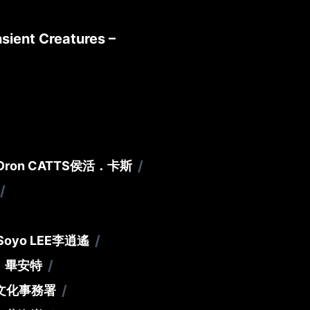
sient Creatures –
/
Oron CATTS
侯活．卡斯
/
/
Soyo LEE
李逍遙
/
．畢安特
/
文化事務署