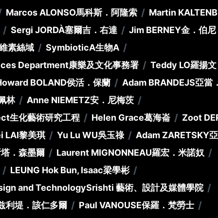
/
/
Marcos ALONSO
馬科斯．阿隆索
Martin KALTEN
/
/
Sergi JORDÀ
塞爾吉．右達
Jim BERNEY
金．伯尼
/
/
維素絲域
SymbioticA
生物A
/
vices Department
康樂及文化事務署
Teddy LO
羅揚文
/
Howard BOLAND
侯活．保蘭
Adam BRANDEJS
亞當
/
/
佩林
Anne NIEMETZ
安．尼梅茨
/
/
ect
生化藝術研究工程
Helen Grace
葛海崙
Zoot DE
/
/
i LAI
黎美琪
Yu Lu WU
吳玉祿
Adam ZARETSKY
亞
/
/
斯塔．森墨爾
Laurent MIGNONNEAU
羅宏．米諾奴
/
/
LEUNG Hok Bun, Isaac
梁學彬
/
Design and Technology
Srishti 藝術、設計及媒體學院
/
/
兹利堤．該仁多爾
Paul VANOUSE
保羅．梵勞士