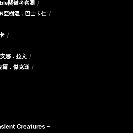
/
mble
關鍵考察團
/
AN
亞樹溫．巴士卡仁
/
卡
/
安娜．拉文
/
克爾．傑克遜
sient Creatures –