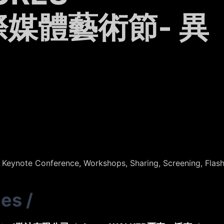
媒體藝術節- 異
, Keynote Conference, Workshops, Sharing, Screening, Flas
ies
/