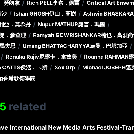
/
/
．勞朗拿
Rich PELL
李察．佩爾
Critical Art Ense
/
/
羅沙
Ishan GHOSH
伊山．高樹
Ashwin BHASKAR
/
/
利亞．莫希丹
Nupur MATHUR
露普．瑪圖
/
堤．參查理
Ramyah GOWRISHANKAR
楠也．高烈尚
/
/
馬夫思
Umang BHATTACHARYYA
烏曼．巴塔加亞
/
/
Renuka Rajiv
尼露卡．拿兹美
Roanna RAHMAN
露
/
/
n CATTS
侯活．卡斯
Xex Grp
Michael JOSEPH
邁
ng
香港歌德學院
5
related
ve International New Media Arts Festival-Tran