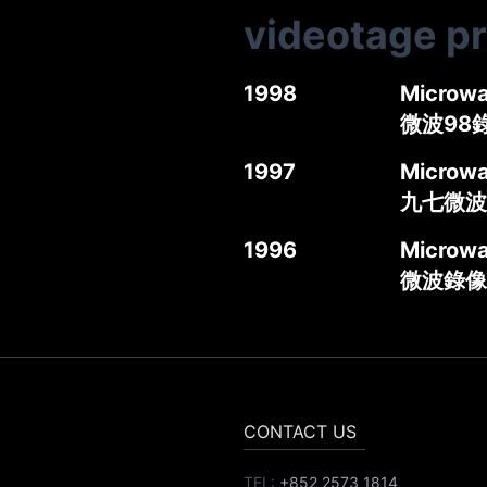
videotage p
1998
Microwav
微波98
1997
Microwa
九七微波
1996
Microwa
微波錄像
CONTACT US
TEL:
+852 2573 1814