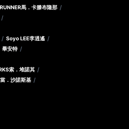
/
BRUNNER
馬．卡滕布隆那
/
/
/
Soyo LEE
李逍遙
/
．畢安特
/
RKS
索．堆諾其
/
當．沙諾斯基