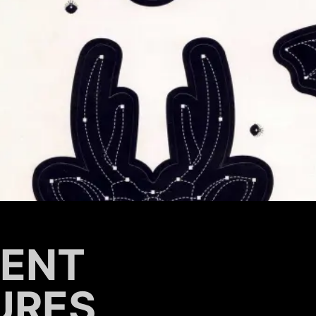
IENT
URES