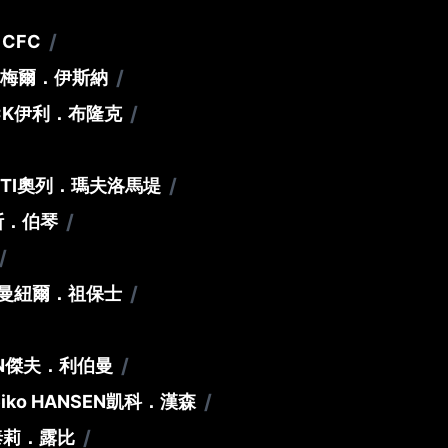
/
 CFC
/
梅爾．伊斯納
/
CK
伊利．布隆克
/
TI
奧列．瑪夫洛馬堤
/
斯．伯琴
/
/
曼紐爾．祖保士
/
N
傑夫．利伯曼
/
iko HANSEN
凱科．漢森
/
泰莉．露比