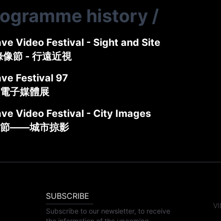
rogramme history
/
e Video Festival - Sight and Site
錄像節 - 行遠近視
ve Festival 97
電子媒體展
ve Video Festival - City Images
節——城市掠影
SUBSCRIBE
VI
Subscribe to our newsletter, to receive
the information of the upcoming