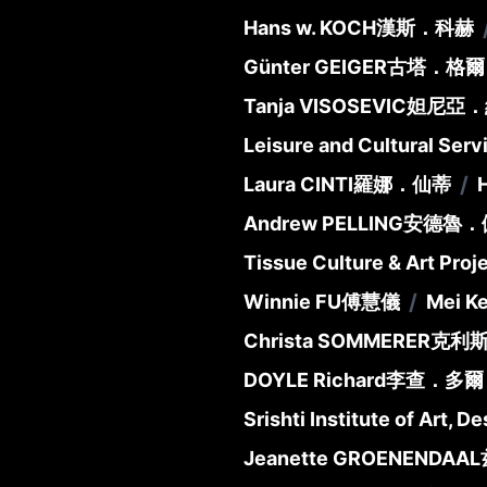
Hans w. KOCH
漢斯．科赫
Günter GEIGER
古塔．格爾
Tanja VISOSEVIC
妲尼亞．
Leisure and Cultural Ser
/
Laura CINTI
羅娜．仙蒂
Andrew PELLING
安德魯．
Tissue Culture & Art Proj
/
Winnie FU
傅慧儀
Mei Ke
Christa SOMMERER
克利
DOYLE Richard
李查．多爾
Srishti Institute of Art, 
Jeanette GROENENDAAL