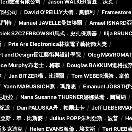
/
/
ted
微波有限公司
Jason WALKER
賈森．沃克
/
/
有限公司
David O'REILLY
大衛．奧賴利
Framestore
/
/
萊門特
Manuel JAVELLE
曼奴埃爾
Amael ISNARD
亞
/
ciek SZCZERBOWSKI
馬式．史扎保斯基
Ilija BRUN
/
/
斯
Pris Ars Electronica
林茲電子藝術節大獎
/
t and Design
長江藝術與設計學院
Oleg MAVROMAT
/
uce Murphy
布老士．梅菲
Douglas BAKKUM
道格拉
/
/
林
Jan BITZER
楊．比澤爾
Tom WEBER
湯姆．韋伯
/
/
Yann MARUSSICH
燕．瑪路思
Emanuel JÖBSTI
伊
/
/
尼歌拉
Nana Susanne THURNER
娜娜蘇珊．圖爾納
/
/
紀道
Dan PALUSKA
丹．帕爾士卡
Jeff LIEBERMA
/
/
利亞斯．奉．比斯麥
Julius POPP
朱利亞斯．波普
He
/
/
斯多克迪克
Helen EVANS
海倫．埃文斯
Teri RUEB