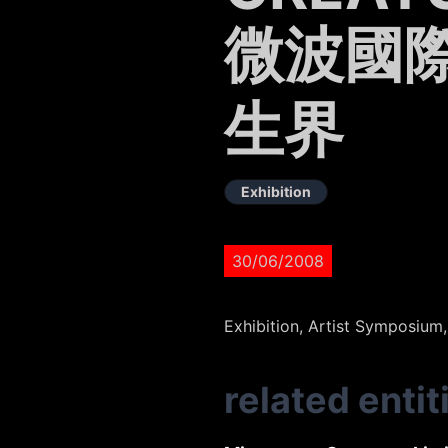
微波國際
生界
Exhibition
30/06/2008
Exhibition, Artist Symposium
related entit