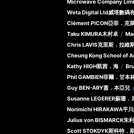
Microwave Company Limi
Weta Digital Ltd
威塔數碼
Clément PICON
亞菲．克
/
Taku KIMURA
木村卓
Ma
Chris LAVIS
克里斯．拉維
Cheung Kong School of Ar
/
Kathy HIGH
凱茜．海
Br
Phil GAMBIEN
菲爾．甘本
Guy BEN-ARY
蓋．本亞兒
Susanne LEGERER
蘇珊．
Norimichi HIRAKAWA
平川
Julius von BISMARCK
朱
Scott STOKDYK
斯科特．