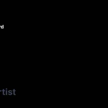
rd
tist