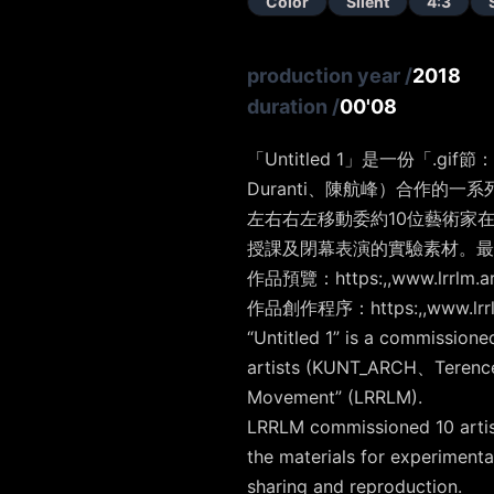
Color
Silent
4:3
production year
/
2018
duration
/
00'08
「Untitled 1」是一份「.g
Duranti、陳航峰）合作的一系
左右右左移動委約10位藝術家在
授課及閉幕表演的實驗素材。最後
作品預覽：https:,,www.lrrlm.art
作品創作程序：https:,,www.lrrlm.
“Untitled 1” is a commissione
artists (KUNT_ARCH、Terence B
Movement” (LRRLM).
LRRLM commissioned 10 artists
the materials for experiment
sharing and reproduction.