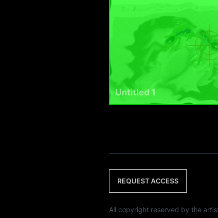
Untitled 1
REQUEST ACCESS
All copyright reserved by th