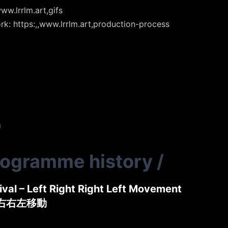
ww.lrrlm.art,gifs
rk: https:,,www.lrrlm.art,production-process
g
rogramme history
/
tival – Left Right Right Left Movement
左右右左移動