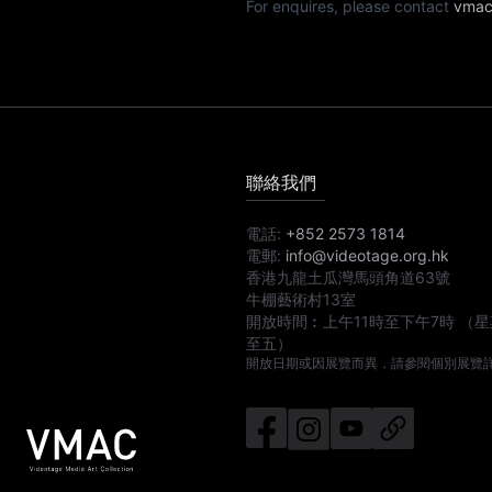
For enquires, please contact
vmac
聯絡我們
電話:
+852 2573 1814
電郵:
info@videotage.org.hk
香港九龍土瓜灣馬頭角道63號
牛棚藝術村13室
開放時間︰
上午11時
至
下午7時
（星
至五）
開放日期或因展覽而異，請參閱個別展覽