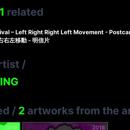
1
related
tival – Left Right Right Left Movement - Postca
左右右左移動 - 明信片
tist
/
ING
ed
/
2
artworks from the ar
2018
2018