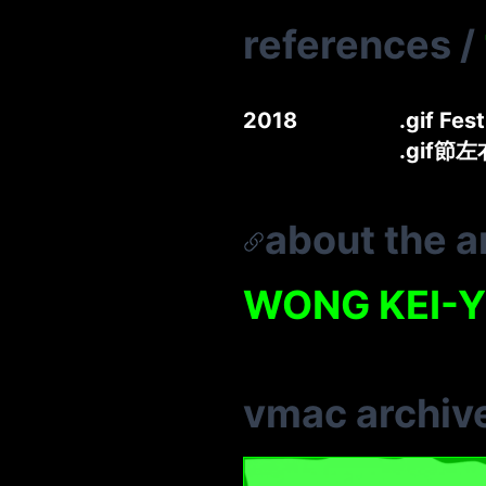
references
/
2018
.gif Fes
.gif節
about the ar
WONG KEI-Y
vmac archiv