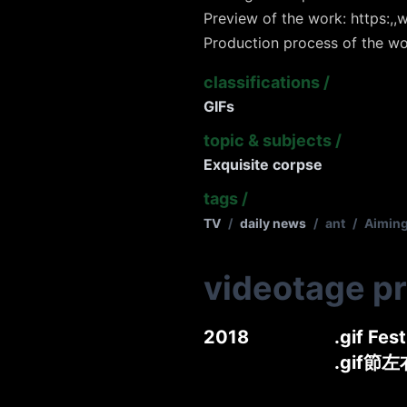
Preview of the work: https:,,w
Production process of the wo
classifications
/
GIFs
topic & subjects
/
Exquisite corpse
tags
/
TV
/
daily news
/
ant
/
Aimin
videotage p
2018
.gif Fes
.gif節