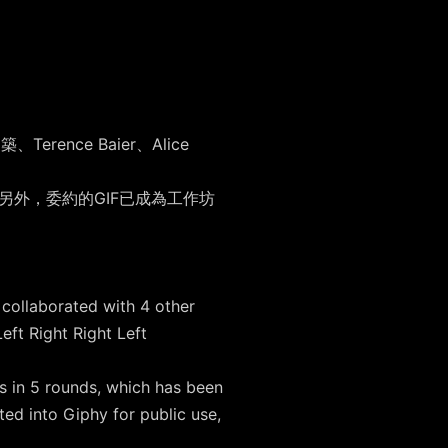
ence Baier、Alice
。另外，委約的GIF已成為工作坊
。
 collaborated with 4 other
ft Right Right Left
s in 5 rounds, which has been
ed into Giphy for public use,