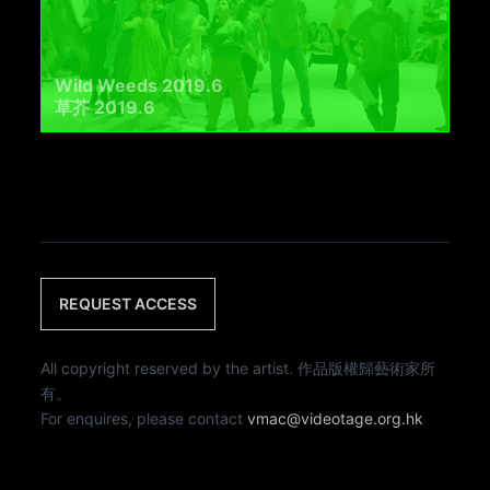
Wild Weeds 2019.6
草芥 2019.6
REQUEST ACCESS
All copyright reserved by the artist. 作品版權歸藝術家所
有。
For enquires, please contact
vmac@videotage.org.hk