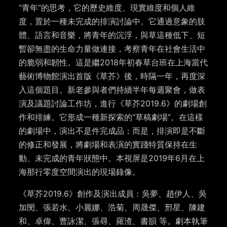
“青年”的思考，它的歷史維度、現實維度和個人維
度，置於一種未完成的排演討論中。它通過意象的肢
體、語言和音樂，將青年的沉浮，與草這種低下、短
暫卻無盡的生命力量做連接，考察青年在社會生活中
的脆弱和韌性。這是繼2018年初春草台班在上海當代
藝術博物館演出首版《草芥》後，時隔一年，再度深
入這個題目。新老參與者們持續半年每週聚會，做表
演及議題討論工作坊，進行《草芥2019.6》的劇場創
作和排練。它形成一種新探索的“草稿劇場”。在這樣
的劇場中，演出不是件完成品；而是，排演即是不斷
的修正和發展，將劇場和表演的實踐特質保持在生
動、未完成的青年狀態中。本視屏是2019年6月在上
海那行零度空間演出的現場錄像。
《草芥2019.6》創作及演出成員：吳夢、趙伊人、吳
加閔、張若水、小麗娜、浩菊、周晟傑、邢星、陳建
和、卓偉、曹詠潔、張尋、羅渣、書韻 等。劇本執筆