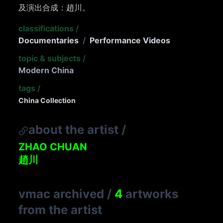
及演出合成：趙川。
classifications
/
Documentaries
/
Performance Videos
topic & subjects
/
Modern China
tags
/
China Collection
about the artist
/
ZHAO CHUAN
趙川
vmac archived
/
4
artworks
from the artist