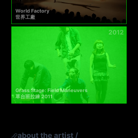
World Factory
世界工廠
2012
Grass Stage: Field Maneuvers
草台班拉練 2011
about the artist
/