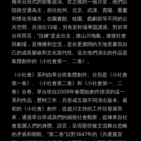
種草台班式的密集巡演。在之後的一個月里，他們以
陸路交通為主，前往杭州、北京、武漢、貴陽、重慶
和懷化等城市，在圖書館、校園、戲劇節等不同的公
共空間，共演出13場，另有若幹場專題講座。對於草
台班而言，“拉練”是走出去，接山川地氣，連接社會
與劇場，是傳播和交流，是在更廣闊的天地里書寫自
己的成長脈絡和文化當代性。這次他們演出的作品是
集體創作的《小社會第一、二卷》。
《小社會》系列由草台班集體創作。分別是《小社會
第一卷》、《小社會第二卷》和《小社會第一、二
卷》合卷。草台班自2009年春開始創作排演的這一
系列作品，歷時三年，共形成五個不同演出版本。最
初的《小社會》創作，從趙川主持的工作坊發展而
來，通過草台班成員們的細致社會觀察，提煉來自社
會底層人們的身體、語言，呈現那些被主流舞台忽略
的矛盾和期盼。“第二卷”以對1847年的《共產黨宣