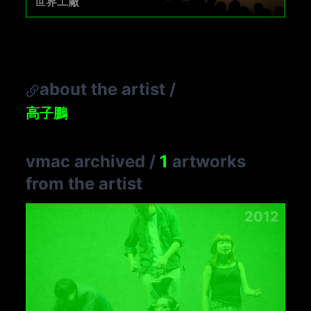
世界工廠
about the artist
/
高子鵬
vmac archived
/
1
artworks
from the artist
2012