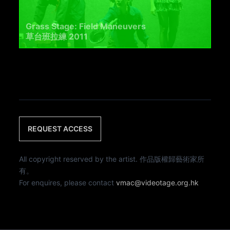
Grass Stage: Field Maneuvers
草台班拉練 2011
REQUEST ACCESS
All copyright reserved by the artist. 作品版權歸藝術家所
有。
For enquires, please contact
vmac@videotage.org.hk