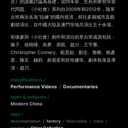
言》的讀書討論為基礎，追問革命、生死和夢想等當
代問題。《小社會》系列自2009年和2012年，隨草
台班兩次名為“拉練”的國內巡演，前往多個城市及戲
劇節演出，在中國大陸及澳門等地共演出五十余場。
前後參與《小社會》創作和演出的草台班成員包括：
瘋子、侯晴暉、吳夢、庾凱、趙川、王宇雁、
Christopher Connery、範昊如、劉念、魯瞻、賴彥
君、陳呈、錢莉、郝晨星和於玲娜等。劇本執筆及導
演：趙川。
classifications
/
Performance Videos
/
Documentaries
topic & subjects
/
Modern China
tags
/
documentation
/
factory
/
blue collar
/
class
/
worker
/
China Collection