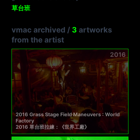
草台班
vmac archived
/
3
artworks
from the artist
2016
2016 Grass Stage Field Maneuvers : World
Factory
2016 草台班拉練：《世界工廠》