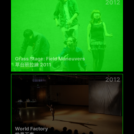
2012
Grass Stage: Field Maneuvers
草台班拉練 2011
2012
World Factory