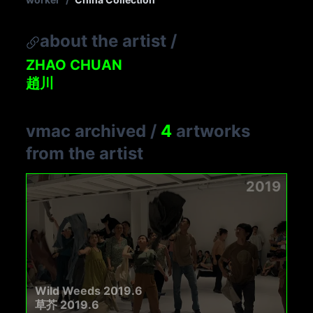
about the artist
/
ZHAO CHUAN
趙川
vmac archived
/
4
artworks
from the artist
2019
Wild Weeds 2019.6
草芥 2019.6