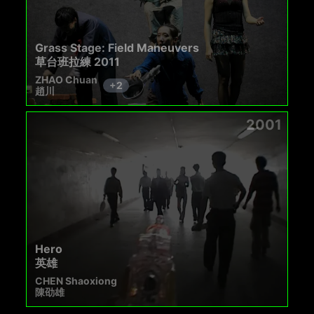
Grass Stage: Field Maneuvers
草台班拉練 2011
ZHAO Chuan
+
2
趙川
2001
Hero
英雄
CHEN Shaoxiong
陳劭雄