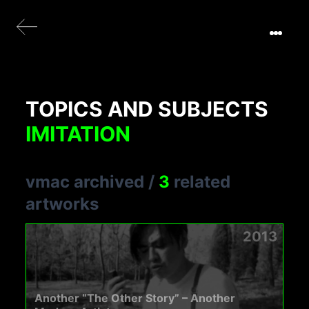
TOPICS AND SUBJECTS
IMITATION
vmac archived
/
3
related
artworks
2013
Another “The Other Story” – Another