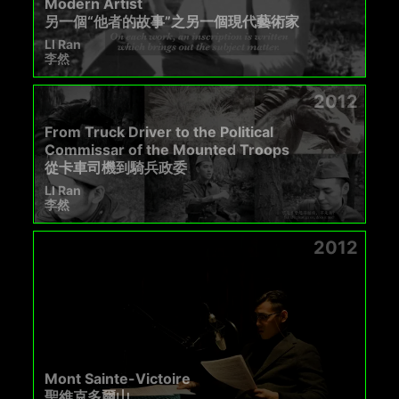
Modern Artist
另一個“他者的故事”之另一個現代藝術家
LI Ran
李然
2012
From Truck Driver to the Political
Commissar of the Mounted Troops
從卡車司機到騎兵政委
LI Ran
李然
2012
Mont Sainte-Victoire
聖維克多爾山