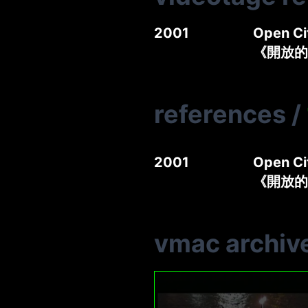
2001
Open Ci
《開放的
references
/
2001
Open Ci
《開放的
vmac archiv