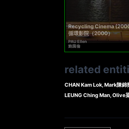
Recycling Cinema (200
循環影院（2000）
PAU Ellen
鮑藹倫
related entit
CHAN Kam Lok, Mark
陳錦
LEUNG Ching Man, Olive