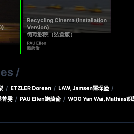
Recycling Cinema (Installation
0)
Version)
循環影院（裝置版）
PAU Ellen
鮑藹倫
ies
/
/
/
/
樂
ETZLER Doreen
LAW, Jamsen
羅琛堡
/
/
梁菁雯
PAU Ellen
鮑藹倫
WOO Yan Wai, Mathias
胡