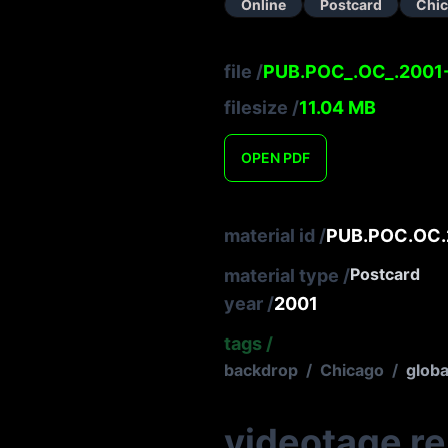
Online
Postcard
Chi
file
/
PUB.POC_.OC_.2001-
filesize
/
11.04
MB
OPEN
PDF
material id
/
PUB.POC.OC.
Postcard
material type
/
year
/
2001
tags
/
backdrop
/
Chicago
/
globa
videotage r