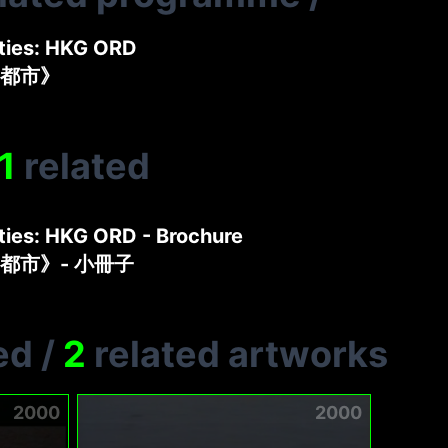
ties: HKG ORD
都市》
1
related
ties: HKG ORD - Brochure
都市》- 小冊子
ed
/
2
related artworks
2000
2000