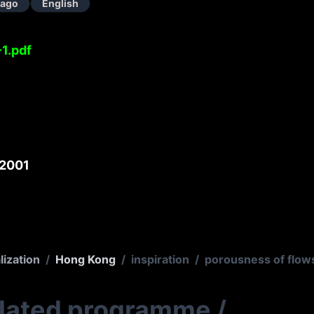
cago
English
1.pdf
2001
lization
/
Hong Kong
/
inspiration
/
porousness of flow
elated programme
/