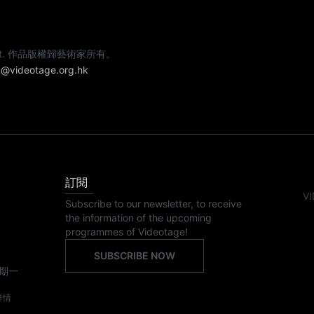
e artist. 作品版權歸藝術家所有。
@videotage.org.hk
訂閱
VI
Subscribe to our newsletter, to receive
the information of the upcoming
programmes of Videotage!
SUBSCRIBE NOW
期一
詳情