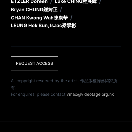
/
/
ETZLER Doreen
Luke CHING
程展緯
/
Bryan CHUNG
鍾緯正
/
CHAN Kwong Wah
陳廣華
LEUNG Hok Bun, Isaac
梁學彬
REQUEST ACCESS
All copyright reserved by the artist. 作品版權歸藝術家所
有。
For enquires, please contact
vmac@videotage.org.hk