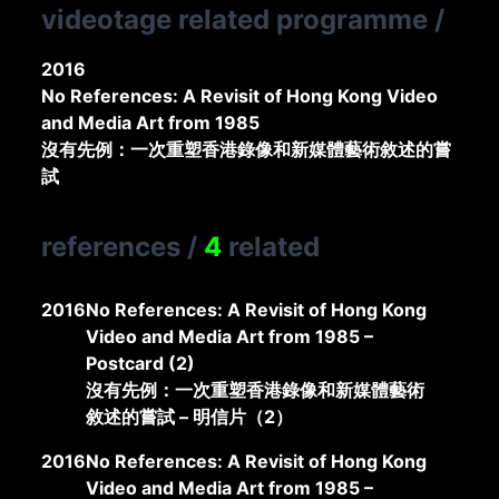
videotage related programme
/
2016
No References: A Revisit of Hong Kong Video
and Media Art from 1985
沒有先例：一次重塑香港錄像和新媒體藝術敘述的嘗
試
references
/
4
related
2016
No References: A Revisit of Hong Kong
Video and Media Art from 1985 –
Postcard (2)
沒有先例：一次重塑香港錄像和新媒體藝術
敘述的嘗試 – 明信片（2）
2016
No References: A Revisit of Hong Kong
Video and Media Art from 1985 –