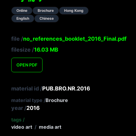
Online
Brochure
Hong Kong
English
Chinese
file
/
no_references_booklet_2016_Final.pdf
filesize
/
16.03
MB
OPEN
PDF
material id
/
PUB.BRO.NR.2016
material type
/
Brochure
year
/
2016
tags
/
video art
/
media art