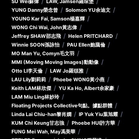
/
/
SU Wei
蘇偉
LAW, Jamsen
羅琛堡
/
/
YUNG Danny
榮念曾
Solomon YU
余迪文
/
YOUNG Kar Fai, Samson
楊嘉輝
/
WONG Chi Wai, John
黃志偉
/
/
Jeffrey SHAW
邵志飛
Helen PRITCHARD
/
/
Winnie SOON
孫詠怡
PAU Ellen
鮑藹倫
/
MO Man Yu, Comyn
毛文羽
/
MMI (Moving Moving Images)
動動像
/
/
Otto LI
李天倫
LAW Jo
羅頌雅
/
/
LAU Lily
劉莉莉
Phoebe WONG
黃小燕
/
/
Keith LAM
林欣傑
YU Ka Ho, Albert
余家豪
/
LAM Miu Ling
林妙玲
/
Floating Projects Collective
句點。據點群體
/
/
Linda Lai Chiu-han
黎肖嫻
IP Yuk Yiu
葉旭耀
/
/
KUM Chi Keung
甘志強
Phoebe HUI
許方華
/
FUNG Mei Wah, May
馮美華