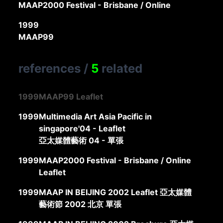
MAAP2000 Festival - Brisbane / Online
1999
MAAP99
references
/
5
related
1999
MAAP99 Leaflet
1999
Multimedia Art Asia Pacific in
singapore'04 - Leaflet
亞太媒體藝術 04 - 單張
1999
MAAP2000 Festival - Brisbane / Online
Leaflet
1999
MAAP IN BEIJING 2002 Leaflet 亞太媒體
藝術節 2002 北京 單張