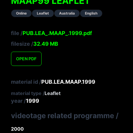
MAAP99 LEAFLET
Online
Leaflet
Australia
English
file
/
PUB.LEA_.MAAP_.1999.pdf
filesize
/
32.49
MB
OPEN
PDF
material id
/
PUB.LEA.MAAP.1999
material type
/
Leaflet
year
/
1999
videotage related programme
/
2000