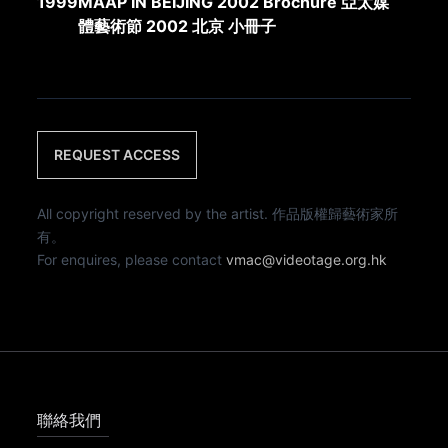
1999
MAAP IN BEIJING 2002 Brochure 亞太媒
體藝術節 2002 北京 小冊子
REQUEST ACCESS
All copyright reserved by the artist. 作品版權歸藝術家所
有。
For enquires, please contact
vmac@videotage.org.hk
聯絡我們