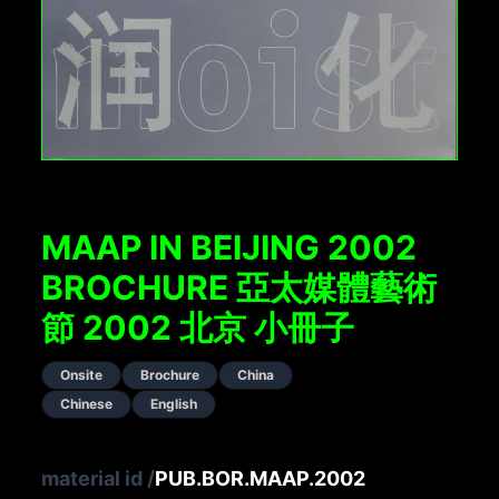
MAAP IN BEIJING 2002
BROCHURE 亞太媒體藝術
節 2002 北京 小冊子
Onsite
Brochure
China
Chinese
English
material id
/
PUB.BOR.MAAP.2002