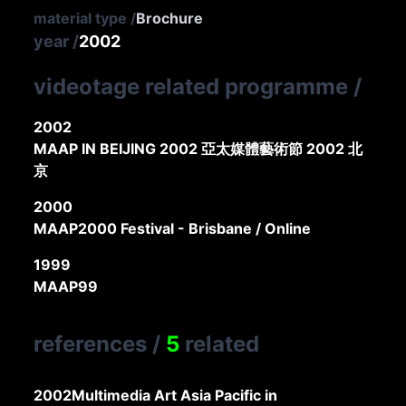
material type
/
Brochure
year
/
2002
videotage related programme
/
2002
MAAP IN BEIJING 2002 亞太媒體藝術節 2002 北
京
2000
MAAP2000 Festival - Brisbane / Online
1999
MAAP99
references
/
5
related
2002
Multimedia Art Asia Pacific in