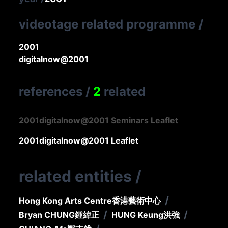
videotage related programme
/
2001
digitalnow@2001
references
/
2
related
2001
digitalnow@2001 Seminars Leaflet
2001
digitalnow@2001 Leaflet
related entities
/
/
Hong Kong Arts Centre
香港藝術中心
/
/
Bryan CHUNG
鍾緯正
HUNG Keung
洪強