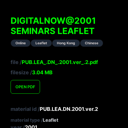
DIGITALNOW@2001
SEMINARS LEAFLET
Online
Leaflet
Hong Kong
Chinese
file
/
PUB.LEA_.DN_.2001.ver_.2.pdf
filesize
/
3.04
MB
OPEN
PDF
material id
/
PUB.LEA.DN.2001.ver.2
material type
/
Leaflet
year
/
2001