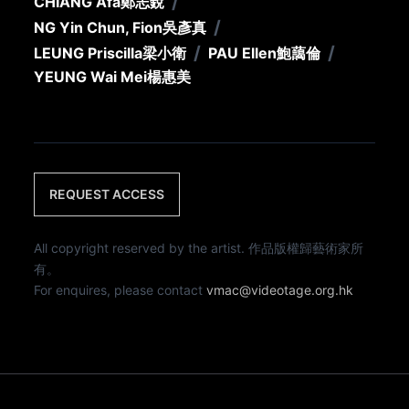
/
CHIANG Afa
鄭志銳
/
NG Yin Chun, Fion
吳彥真
/
/
LEUNG Priscilla
梁小衛
PAU Ellen
鮑藹倫
YEUNG Wai Mei
楊惠美
REQUEST ACCESS
All copyright reserved by the artist. 作品版權歸藝術家所
有。
For enquires, please contact
vmac@videotage.org.hk