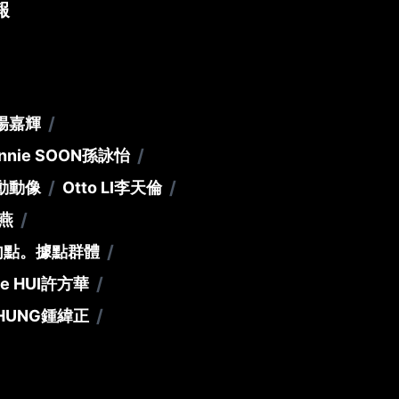
報
/
楊嘉輝
/
nnie SOON
孫詠怡
/
/
動動像
Otto LI
李天倫
/
燕
/
句點。據點群體
/
e HUI
許方華
/
CHUNG
鍾緯正