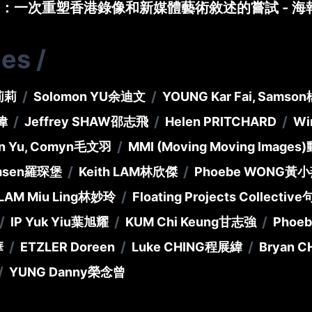
：一次重塑香港錄像和新媒體藝術敘述的嘗試 - 海
ies
/
/
/
莉莉
Solomon YU
余迪文
YOUNG Kar Fai, Samson
/
/
/
偉
Jeffrey SHAW
邵志飛
Helen PRITCHARD
Wi
/
n Yu, Comyn
毛文羽
MMI (Moving Moving Images)
/
/
msen
羅琛堡
Keith LAM
林欣傑
Phoebe WONG
黃小
/
LAM Miu Ling
林妙玲
Floating Projects Collective
/
/
/
IP Yuk Yiu
葉旭耀
KUM Chi Keung
甘志強
Phoeb
/
/
/
華
ETZLER Doreen
Luke CHING
程展緯
Bryan 
/
YUNG Danny
榮念曾