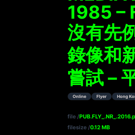
1985 –
沒有先
錄像和
嘗試 – 
Online
Flyer
Hong Ko
file
/
PUB.FLY_.NR_.2016.p
filesize
/
0.12
MB