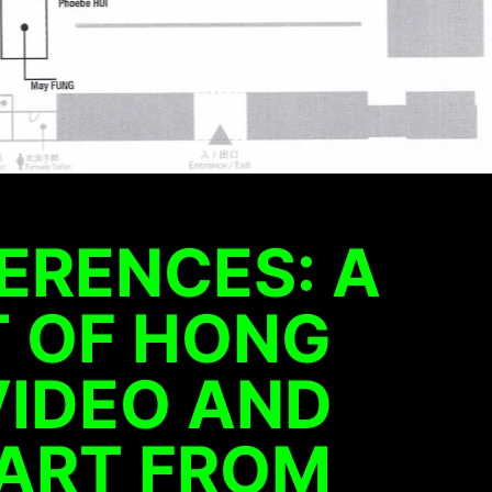
ERENCES: A
T OF HONG
VIDEO AND
 ART FROM