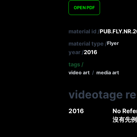
OPEN
PDF
material id
/
PUB.FLY.NR.2
Flyer
material type
/
year
/
2016
tags
/
video art
/
media art
videotage r
2016
No Refe
沒有先例