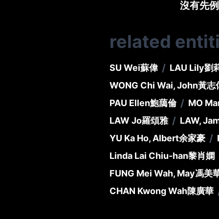
沒有先例
related entit
/
SU Wei
蘇偉
LAU Lily
劉
WONG Chi Wai, John
黃志
/
PAU Ellen
鮑藹倫
MO Ma
/
LAW Jo
羅頌雅
LAW, Ja
/
YU Ka Ho, Albert
余家豪
Linda Lai Chiu-han
黎肖嫻
FUNG Mei Wah, May
馮美
CHAN Kwong Wah
陳廣華