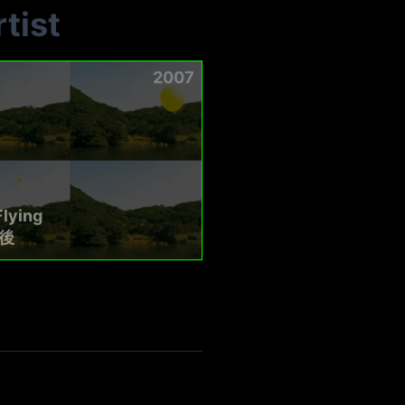
tist
2007
Flying
後