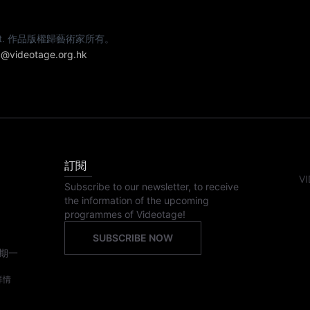
e artist. 作品版權歸藝術家所有。
@videotage.org.hk
訂閱
VI
Subscribe to our newsletter, to receive
the information of the upcoming
programmes of Videotage!
SUBSCRIBE NOW
期一
詳情