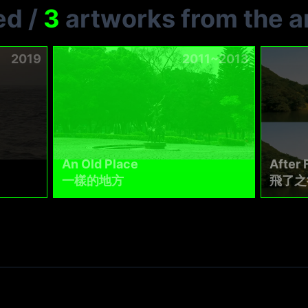
ed
/
3
artworks from the ar
2019
2011~2013
An Old Place
After 
一樣的地方
飛了之