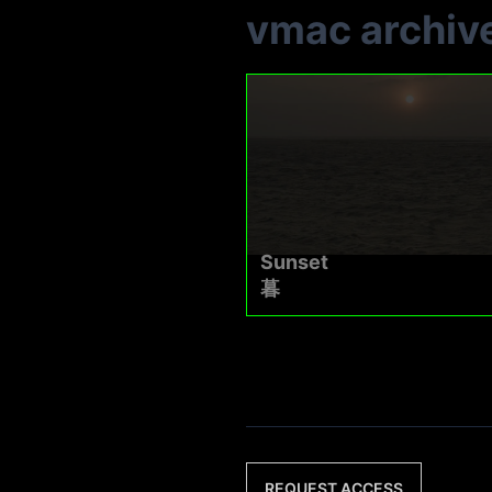
vmac archiv
Sunset
暮
REQUEST ACCESS