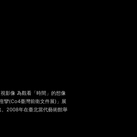
並視影像 為觀看「時間」的想像
攣(Co4臺灣前衛文件展)」展
。2008年在臺北當代藝術館舉