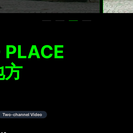
 PLACE
地方
Two-channel Video