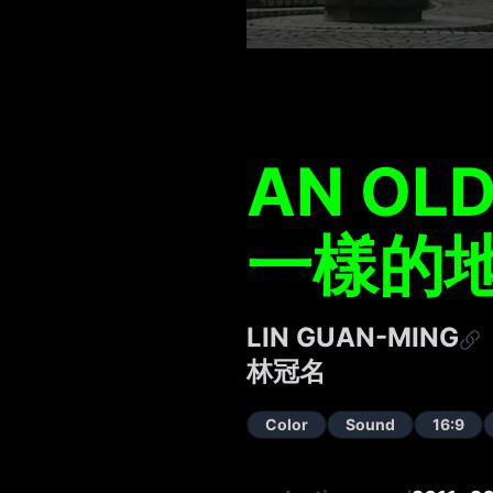
AN OLD
一樣的
LIN GUAN-MING
林冠名
Color
Sound
16:9