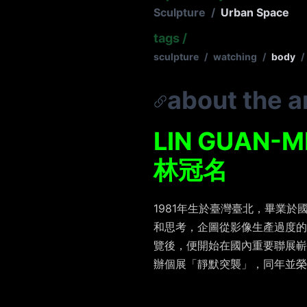
Sculpture
/
Urban Space
tags
/
sculpture
/
watching
/
body
/
about the ar
LIN GUAN-M
林冠名
1981年生於臺灣臺北，畢業
和思考，企圖從影像生產過度的現
覽後，便開始在國內重要聯展嶄
辦個展「靜默突襲」，同年並榮