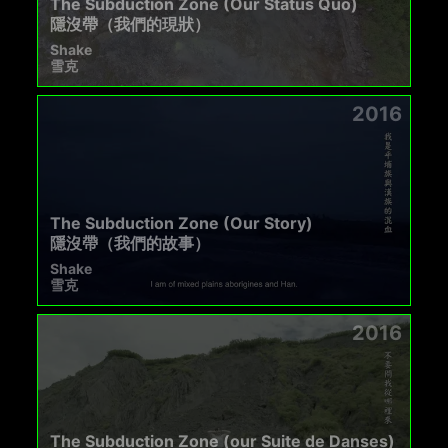
The Subduction Zone (Our Status Quo)
隱沒帶（我們的現狀）
Shake
雪克
2016
The Subduction Zone (Our Story)
隱沒帶（我們的故事）
Shake
雪克
2016
The Subduction Zone (our Suite de Danses)