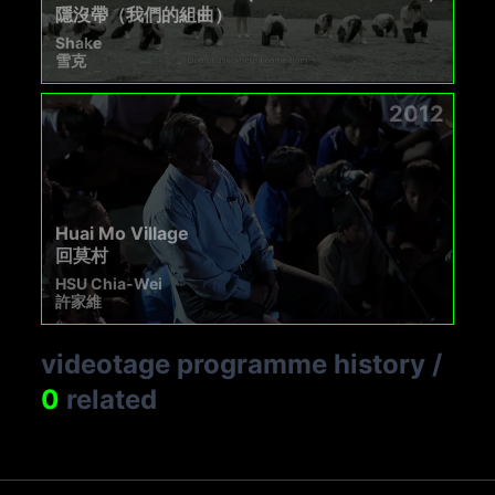
隱沒帶（我們的組曲）
Shake
雪克
2012
Huai Mo Village
回莫村
HSU Chia-Wei
許家維
videotage programme history
/
0
related