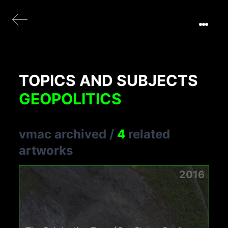
TOPICS AND SUBJECTS
GEOPOLITICS
vmac archived
/
4
related
artworks
2016