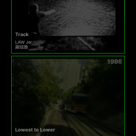
Track
LAW Jo
羅頌雅
1998
Lowest to Lower