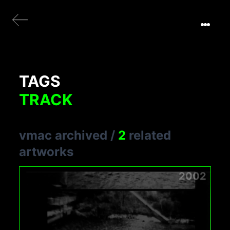
TAGS
TRACK
vmac archived
/
2
related
artworks
2002