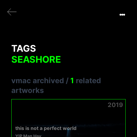
TAGS
SEASHORE
vmac archived
/
1
related
artworks
2019
this is not a perfect world
YIP Man Hay