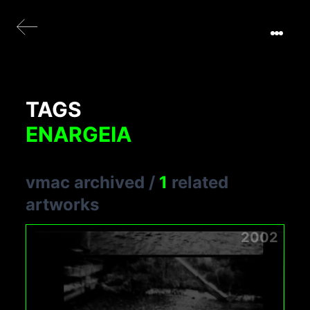
TAGS
ENARGEIA
vmac archived
/
1
related
artworks
2002