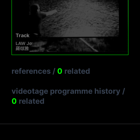
Track
LAW Jo
羅頌雅
references
/
0
related
videotage programme history
/
0
related