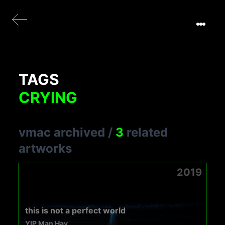
TAGS
CRYING
vmac archived
/
3
related
artworks
2019
this is not a perfect world
YIP Man Hay