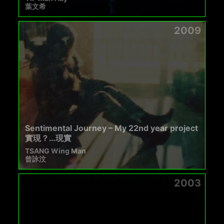
葉文希
2009
Sentimental Journey – My 22nd year project
實現？…現實
TSANG Wing Man
曾詠汶
2003