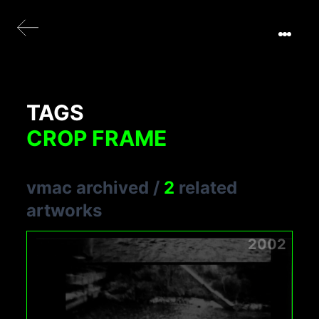
TAGS
CROP FRAME
vmac archived
/
2
related
artworks
2002