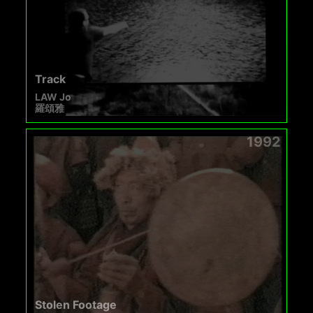
Track
LAW Jo
羅頌雅
1992
Stolen Footage