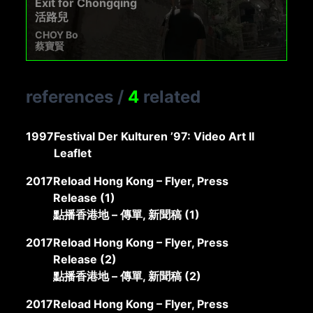
Exit for Chongqing
活路兒
CHOY Bo
蔡寶賢
references
/
4
related
1997
Festival Der Kulturen ’97: Video Art II
Leaflet
2017
Reload Hong Kong – Flyer, Press
Release (1)
點播香港地 – 傳單, 新聞稿 (1)
2017
Reload Hong Kong – Flyer, Press
Release (2)
點播香港地 – 傳單, 新聞稿 (2)
2017
Reload Hong Kong – Flyer, Press