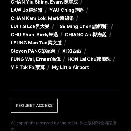
/
CHAN Yiu Shing, Evans
陳耀成
/
/
LAW Jo
羅頌雅
YAU Ching
游靜
/
CHAN Kam Lok, Mark
陳錦樂
/
/
LUI Tai Lok
呂大樂
TSE Ming Chong
謝明莊
/
/
CHU Shun, Birdy
朱迅
CHIANG Afa
鄭志銳
/
LEUNG Man Tao
梁文道
/
/
Steven PANG
彭家榮
Xi Xi
西西
/
/
FUNG Wai, Ernest
馮偉
HON Lai Chu
韓麗珠
/
YIP Tak Fai
葉輝
My Little Airport
REQUEST ACCESS
All copyright reserved by the artist. 作品版權歸藝術家所
有。