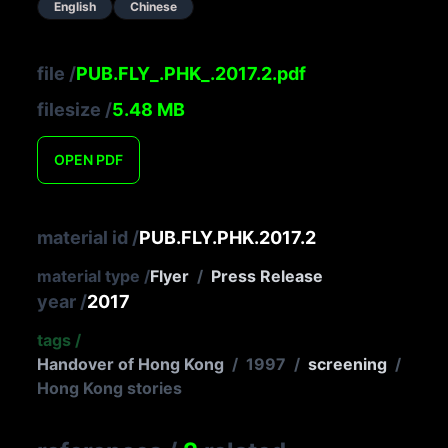
English
Chinese
file
/
PUB.FLY_.PHK_.2017.2.pdf
filesize
/
5.48
MB
OPEN
PDF
material id
/
PUB.FLY.PHK.2017.2
material type
/
Flyer
/
Press Release
year
/
2017
tags
/
Handover of Hong Kong
/
1997
/
screening
/
Hong Kong stories