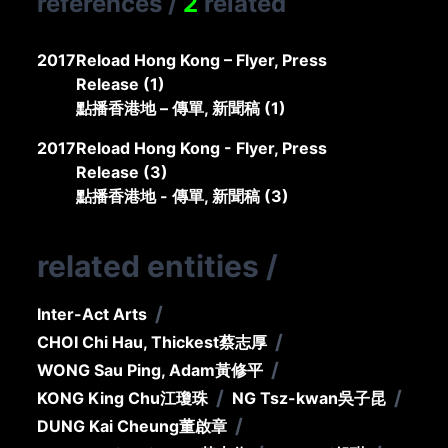
references
/
2
related
2017
Reload Hong Kong – Flyer, Press
Release (1)
點播香港地 – 傳單, 新聞稿 (1)
2017
Reload Hong Kong - Flyer, Press
Release (3)
點播香港地 - 傳單, 新聞稿 (3)
related entities
/
/
Inter-Act Arts
/
CHOI Chi Hau, Thickest
蔡志厚
/
WONG Sau Ping, Adam
黃修平
/
/
KONG King Chu
江瓊珠
NG Tsz-kwan
吳子昆
/
DUNG Kai Cheung
董啟章