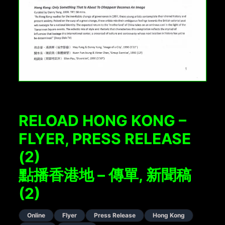
RELOAD HONG KONG –
FLYER, PRESS RELEASE
(2)
點播香港地 – 傳單, 新聞稿
(2)
Online
Flyer
Press Release
Hong Kong