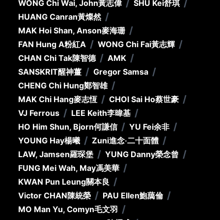
/
/
WONG Chi Wai, John
黃志偉
SHU Kei
舒琪
/
HUANG Canran
黃燦然
/
MAK Hoi Shan, Anson
麥海珊
/
/
FAN Hung A
粉紅A
WONG Chi Fai
黃志輝
/
/
CHAN Chi Tak
陳智德
AMK
/
/
SANSKRIT
醒神薑
Gregor Samsa
/
CHENG Chi Hung
鄭智雄
/
/
MAK Chi Hang
麥志恆
CHOI Sai Ho
蔡世豪
/
/
VJ Ferrous
LEE Keith
李暐基
/
/
HO Him Shun, Bjorn
何謙信
YU Fei
余非
/
/
YOUNG Hay
楊曦
Zuni
進念‧二十面體
/
/
LAW, Jamsen
羅琛堡
YUNG Danny
榮念曾
/
FUNG Mei Wah, May
馮美華
/
KWAN Pun Leung
關本良
/
/
Victor CHAN
陳統榮
PAU Ellen
鮑藹倫
/
MO Man Yu, Comyn
毛文羽