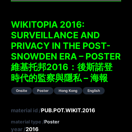
WIKITOPIA 2016:
SURVEILLANCE AND
PRIVACY IN THE POST-
SNOWDEN ERA – POSTER
維基托邦2016：後斯諾登
時代的監察與隱私 – 海報
Onsite
Poster
Hong Kong
English
material id
/
PUB.POT.WIKIT.2016
material type
/
Poster
year
/
2016