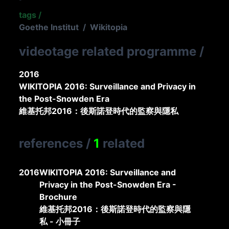
tags
/
Goethe Institut
/
Wikitopia
videotage related programme
/
2016
WIKITOPIA 2016: Surveillance and Privacy in
the Post-Snowden Era
維基托邦2016：後斯諾登時代的監察與隱私
references
/
1
related
2016
WIKITOPIA 2016: Surveillance and
Privacy in the Post-Snowden Era -
Brochure
維基托邦2016：後斯諾登時代的監察與隱
私 - 小冊子