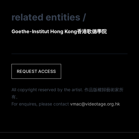
related entities
/
Goethe-Institut Hong Kong
香港歌德學院
REQUEST ACCESS
All copyright reserved by the artist. 作品版權歸藝術家所
有。
For enquires, please contact
vmac@videotage.org.hk