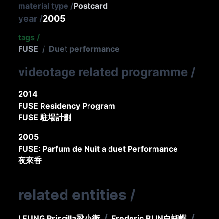
material type
/
Postcard
year
/
2005
tags
/
FUSE
/
Duet performance
videotage related programme
/
2014
FUSE Residency Program
FUSE 駐場計劃
2005
FUSE: Parfum de Nuit a duet Performance
夜來香
related entities
/
/
/
LEUNG Priscilla
梁小衛
Frederic BLIN
白蝴蝶