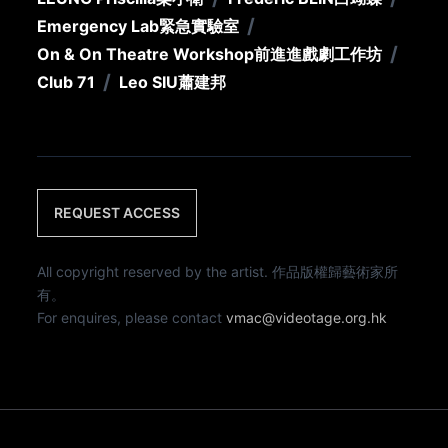
/
Emergency Lab
緊急實驗室
/
On & On Theatre Workshop
前進進戲劇工作坊
/
Club 71
Leo SIU
蕭建邦
REQUEST ACCESS
All copyright reserved by the artist. 作品版權歸藝術家所
有。
For enquires, please contact
vmac@videotage.org.hk