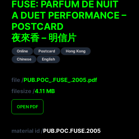
FUSE: PARFUM DE NUIT
A DUET PERFORMANCE –
POSTCARD
夜來香 – 明信片
Online
Postcard
Hong Kong
Chinese
English
file
/
PUB.POC_.FUSE_.2005.pdf
filesize
/
4.11
MB
OPEN
PDF
material id
/
PUB.POC.FUSE.2005