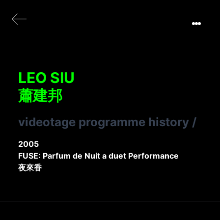
LEO SIU
蕭建邦
videotage programme history
/
2005
FUSE: Parfum de Nuit a duet Performance
夜來香