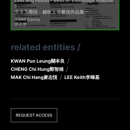
Lost and Found - Best of Videotage Volume
1
失去又尋回 - 錄映太奇最佳作品集一
YUNG Danny
榮念曾
related entities
/
/
KWAN Pun Leung
關本良
/
CHENG Chi Hung
鄭智雄
/
MAK Chi Hang
麥志恆
LEE Keith
李暐基
REQUEST ACCESS