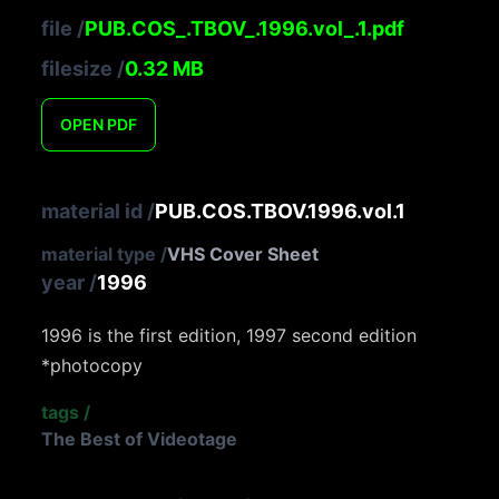
file
/
PUB.COS_.TBOV_.1996.vol_.1.pdf
filesize
/
0.32
MB
OPEN
PDF
material id
/
PUB.COS.TBOV.1996.vol.1
material type
/
VHS Cover Sheet
year
/
1996
1996 is the first edition, 1997 second edition
*photocopy
tags
/
The Best of Videotage