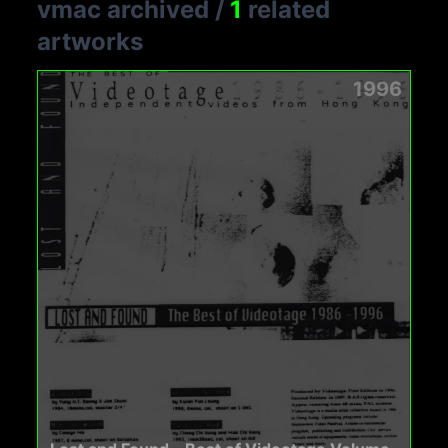
vmac archived
/
1
related
artworks
1996