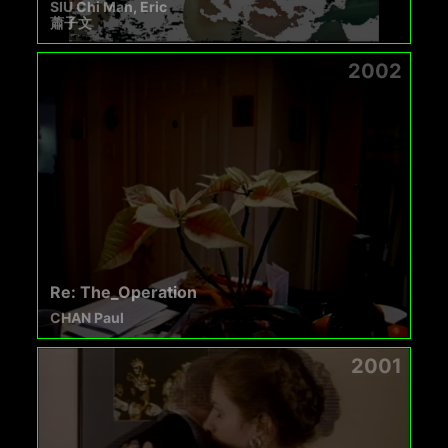
SIU Chi Man, Eric
蕭子文
2002
Re: The_Operation
CHAN Paul
2001