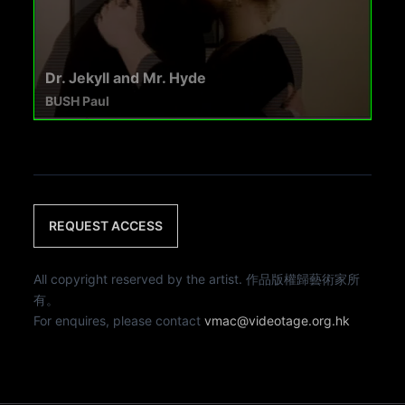
Dr. Jekyll and Mr. Hyde
BUSH Paul
REQUEST ACCESS
All copyright reserved by the artist. 作品版權歸藝術家所
有。
For enquires, please contact
vmac@videotage.org.hk