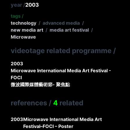
year
/
2003
tags
/
technology
/
advanced media
/
new media art
/
media art festival
/
Microwave
videotage related programme
/
2003
Microwave International Media Art Festival -
FOCI
微波國際媒體藝術節- 聚焦點
references
/
4
related
2003
Microwave International Media Art
Festival–FOCI – Poster