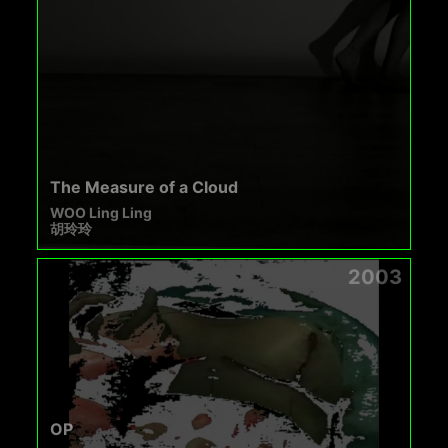
The Measure of a Cloud
WOO Ling Ling
胡玲玲
2003
OP