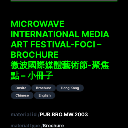
MICROWAVE
INTERNATIONAL MEDIA
ART FESTIVAL-FOCI –
BROCHURE
微波國際媒體藝術節-聚焦
點 – 小冊子
Onsite
Brochure
Hong Kong
Chinese
English
material id
/
PUB.BRO.MW.2003
material type
/
Brochure