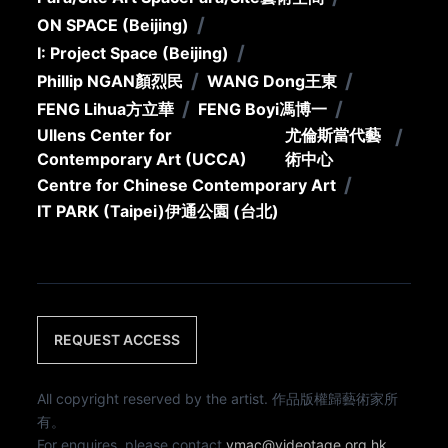
/
ON SPACE (Beijing)
/
I: Project Space (Beijing)
/
/
Phillip NGAN
顏烈民
WANG Dong
王東
/
/
FENG Lihua
方立華
FENG Boyi
馮博一
Ullens Center for
尤倫斯當代藝
/
Contemporary Art (UCCA)
術中心
/
Centre for Chinese Contemporary Art
IT PARK (Taipei)
伊通公園 (台北)
REQUEST ACCESS
All copyright reserved by the artist. 作品版權歸藝術家所
有。
For enquires, please contact
vmac@videotage.org.hk