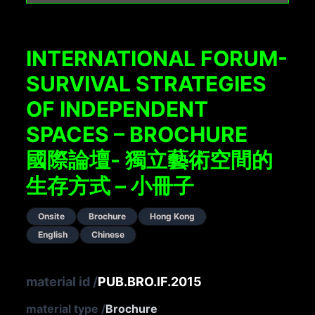
INTERNATIONAL FORUM-
SURVIVAL STRATEGIES
OF INDEPENDENT
SPACES – BROCHURE
國際論壇- 獨立藝術空間的
生存方式 – 小冊子
Onsite
Brochure
Hong Kong
English
Chinese
material id
/
PUB.BRO.IF.2015
material type
/
Brochure