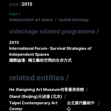
year
/
2015
tags
/
independent art space
/
spatial ideology
videotage related programme
/
2015
International Forum- Survival Strategies of
Independent Spaces
國際論壇- 獨立藝術空間的生存方式
related entities
/
/
He Xiangning Art Museum
何香凝美術館
/
Gland (Beijing)
分泌場 (北京)
Taipei Contemporary Art
台北當代藝術中
/
Center
心