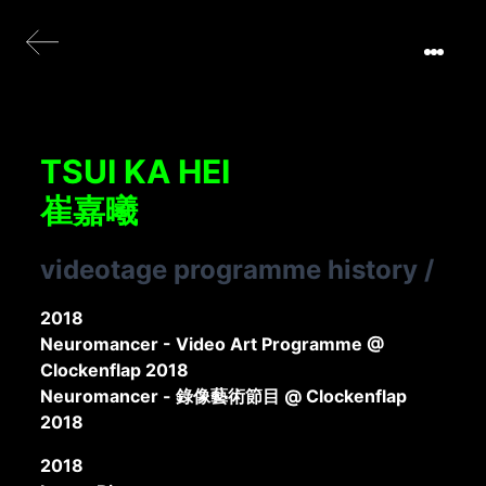
TSUI KA HEI
崔嘉曦
videotage programme history
/
2018
Neuromancer - Video Art Programme @
Clockenflap 2018
Neuromancer - 錄像藝術節目 @ Clockenflap
2018
2018