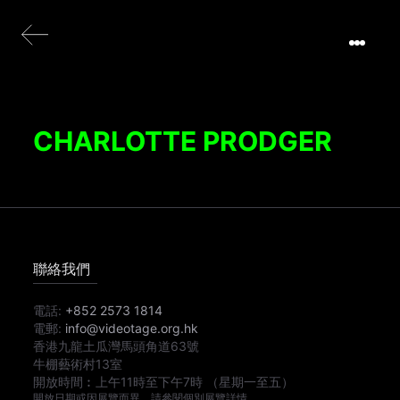
CHARLOTTE PRODGER
聯絡我們
電話:
+852 2573 1814
電郵:
info@videotage.org.hk
香港九龍土瓜灣馬頭角道63號
牛棚藝術村13室
開放時間︰
上午11時
至
下午7時
（星期一至五）
開放日期或因展覽而異，請參閱個別展覽詳情