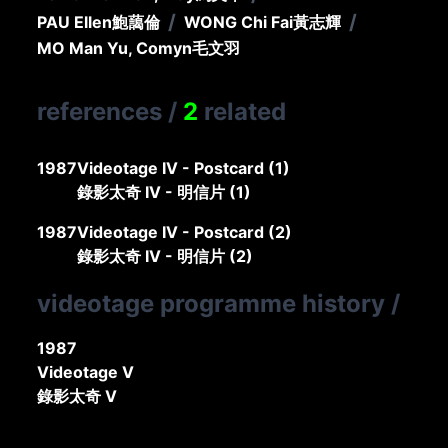
/
/
PAU Ellen
鮑藹倫
WONG Chi Fai
黃志輝
MO Man Yu, Comyn
毛文羽
references
/
2
related
1987
Videotage IV - Postcard (1)
錄影太奇 IV - 明信片 (1)
1987
Videotage IV - Postcard (2)
錄影太奇 IV - 明信片 (2)
videotage programme history
/
1987
Videotage V
錄影太奇 V