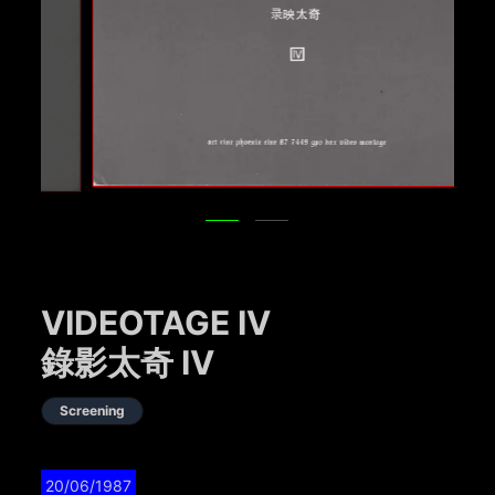
VIDEOTAGE IV
錄影太奇 IV
Screening
20/06/1987