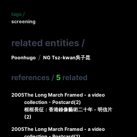
tags
/
screening
related entities
/
/
Poonhugo
NG Tsz-kwan
吳子昆
references
/
5
related
2005
The Long March Framed - a video
collection - Postcard(2)
框框長征：香港錄像藝術二十年 - 明信片
(2)
2005
The Long March Framed - a video
collection - Postcard(1)