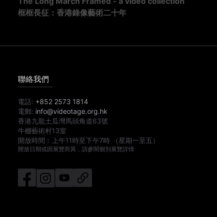
The Long March Framed - a video collection
框框長征：香港錄像藝術二十年
聯絡我們
電話:
+852 2573 1814
電郵:
info@videotage.org.hk
香港九龍土瓜灣馬頭角道63號
牛棚藝術村13室
開放時間︰
上午11時
至
下午7時
（星期一至五）
開放日期或因展覽而異，請參閱個別展覽詳情