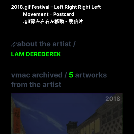
2018
.gif Festival – Left Right Right Left
Movement - Postcard
.gif節左右右左移動 - 明信片
about the artist
/
LAM DEREDEREK
vmac archived
/
5
artworks
from the artist
2018