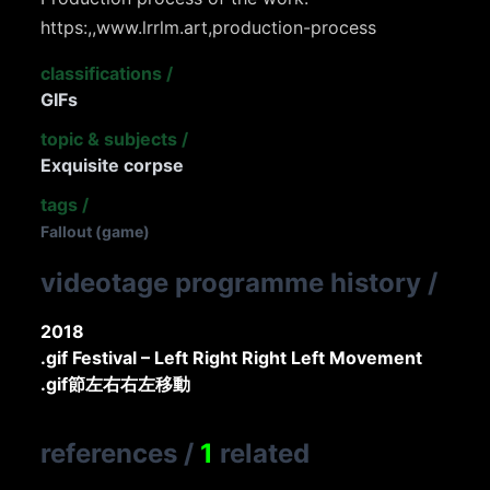
https:,,www.lrrlm.art,production-process
classifications
/
GIFs
topic & subjects
/
Exquisite corpse
tags
/
Fallout (game)
videotage programme history
/
2018
.gif Festival – Left Right Right Left Movement
.gif節左右右左移動
references
/
1
related