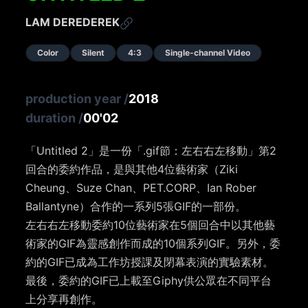
LAM DEREDEREK
Color
Silent
4:3
Single-channel Video
production year
/
2018
duration
/
00'02
「Untitled 2」是一份「.gif節：左右右左移動」第2
回合的委約作品，是與其他4位藝術家（Ziki
Cheung、Suze Chan、PET.CORP、Ian Rober
Ballantyne）合作的一系列5張GIF的一部份。
左右右左移動委約10位藝術家在5個回合中以其他藝
術家的GIF為靈感創作而成的10個系列GIF。另外，委
約的GIF已成為工作坊授課及閉幕表演的實驗素材。
最後，委約的GIF已上載至Giphy供公眾在不同平台
上分享再創作。