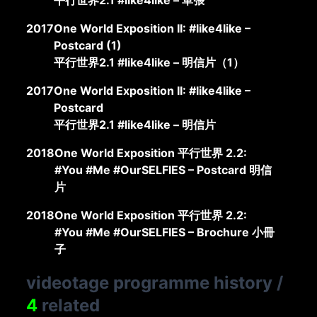
平行世界2.1 #like4like – 單張
2017
One World Exposition II: #like4like –
Postcard (1)
平行世界2.1 #like4like – 明信片（1）
2017
One World Exposition II: #like4like –
Postcard
平行世界2.1 #like4like – 明信片
2018
One World Exposition 平行世界 2.2:
#You #Me #OurSELFIES – Postcard 明信
片
2018
One World Exposition 平行世界 2.2:
#You #Me #OurSELFIES – Brochure 小冊
子
videotage programme history
/
4
related