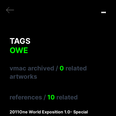
TAGS
OWE
vmac archived
/
0
related
artworks
references
/
10
related
2011
One World Exposition 1.0- Special