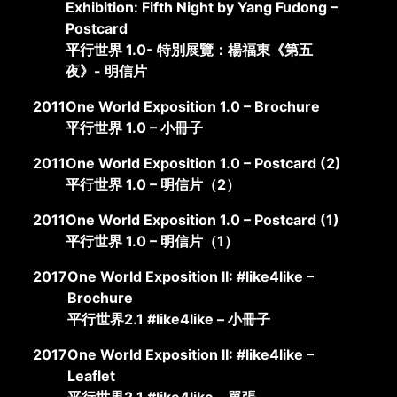
Exhibition: Fifth Night by Yang Fudong –
Postcard
平行世界 1.0- 特別展覽：楊福東《第五
夜》- 明信片
2011
One World Exposition 1.0 – Brochure
平行世界 1.0 – 小冊子
2011
One World Exposition 1.0 – Postcard (2)
平行世界 1.0 – 明信片（2）
2011
One World Exposition 1.0 – Postcard (1)
平行世界 1.0 – 明信片（1）
2017
One World Exposition II: #like4like –
Brochure
平行世界2.1 #like4like – 小冊子
2017
One World Exposition II: #like4like –
Leaflet