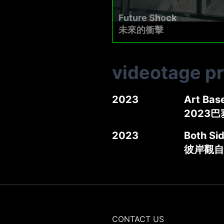
Future Shock
未來的衝擊
videotage p
2023
Art Bas
2023
2023
Both Si
彼岸觀自在
CONTACT US