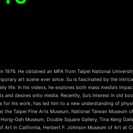
in 1976. He obtained an MFA from Taipei National Universit
porary art scene ever since. Su is fascinated by the intric
aily life. In his videos, he explores both mass media’s impa
ts and desires onto media. Recently, Su’s interest in old bo
s for his work, has led him to a new understanding of physic
at the Taipei Fine Arts Museum, National Taiwan Museum of
 Hong-Gah Museum, Double Square Gallery, Tina Keng Gall
 Art in California, Herbert F. Johnson Museum of Art at Co