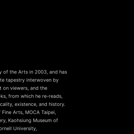
y of the Arts in 2003, and has
ate tapestry interwoven by
ct on viewers, and the
oks, from which he re-reads,
ality, existence, and history.
 Fine Arts, MOCA Taipei,
ery, Kaohsiung Museum of
rnell University,