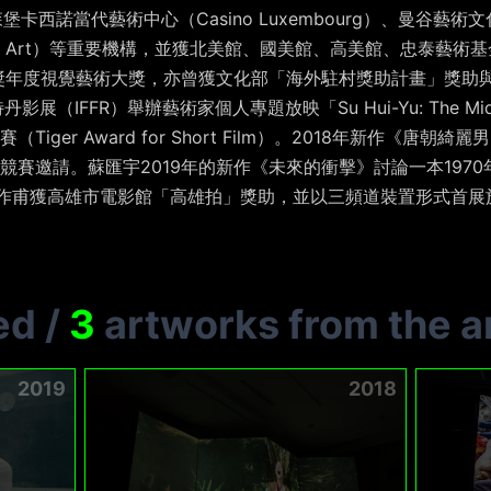
）、盧森堡卡西諾當代藝術中心（Casino Luxembourg）、曼谷
ion of Art）等重要機構，並獲北美館、國美館、高美館、忠泰
術獎年度視覺藝術大獎，亦曾獲文化部「海外駐村獎助計畫」獎助
展（IFFR）舉辦藝術家個人專題放映「Su Hui-Yu: The Mid
iger Award for Short Film）。2018年新作《唐
賽邀請。蘇匯宇2019年的新作《未來的衝擊》討論一本1970年
ler著），該作甫獲高雄市電影館「高雄拍」獎助，並以三頻道裝置形式
ed
/
3
artworks from the ar
2019
2018