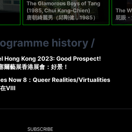
The Glamorous Boys of Tang
(1985, Chui Kang-Chien)
The W
唐朝綺麗男（邱剛健，1985）
屁眼・
rogramme history
/
el Hong Kong 2023: Good Prospect!
巴塞爾藝展香港展會：好景！
des Now 8：Queer Realities/Virtualities
VIII
SUBSCRIBE