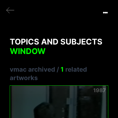
TOPICS AND SUBJECTS
WINDOW
vmac archived
/
1
related
artworks
1987