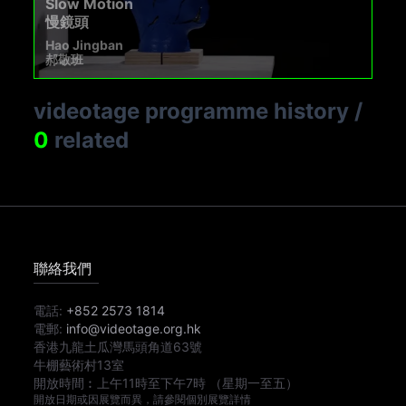
Slow Motion
慢鏡頭
Hao Jingban
郝敬班
videotage programme history
/
0
related
聯絡我們
電話:
+852 2573 1814
電郵:
info@videotage.org.hk
香港九龍土瓜灣馬頭角道63號
牛棚藝術村13室
開放時間︰
上午11時
至
下午7時
（星期一至五）
開放日期或因展覽而異，請參閱個別展覽詳情