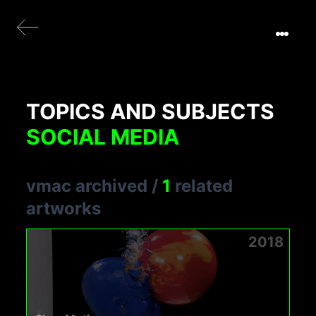
TOPICS AND SUBJECTS
SOCIAL MEDIA
vmac archived
/
1
related
artworks
2018