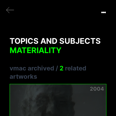
TOPICS AND SUBJECTS
MATERIALITY
vmac archived
/
2
related
artworks
2004