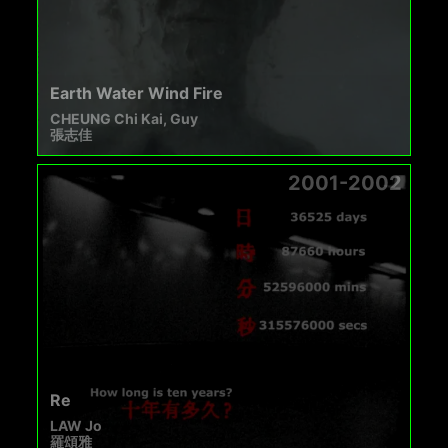
Earth Water Wind Fire
CHEUNG Chi Kai, Guy
張志佳
2001-2002
Re
LAW Jo
羅頌雅