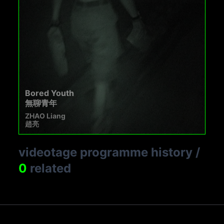
Bored Youth
無聊青年
ZHAO Liang
趙亮
videotage programme history
/
0
related