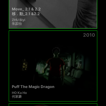
Move_ 2.1 & 2.2
移．動_2.1 &2.2
ZHU Biyi
朱苾怡
2010
Puff The Magic Dragon
HO Ka Ho
何家豪