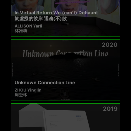
In Virtual Return We (can’t) Dehaunt
於虛擬的彼岸 迴魂(不)散
ALLISON Yarli
林雅莉
2020
Unknown Connection Line
ZHOU Yinglin
周瑩林
2019