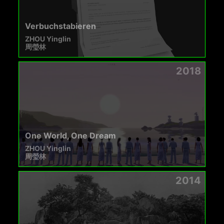
Verbuchstabieren
ZHOU Yinglin
周瑩林
2018
One World, One Dream
ZHOU Yinglin
周瑩林
2014