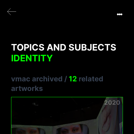
TOPICS AND SUBJECTS
IDENTITY
vmac archived
/
12
related
artworks
2020